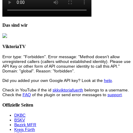
Das sind wir
ViktoriaTV
Error type: "Forbidden". Error message: "Method doesn't allow
unregistered callers (callers without established identity). Please use
API Key or other form of API consumer identity to call this API."
Domain: "global". Reason: "forbidden".
Did you added your own Google API key? Look at the
help
.
Check in YouTube if the id
skkviktoriafuerth
belongs to a username.
Check the
FAQ
of the plugin or send error messages to
support
.
Offizielle Seiten
DKBC
BSKV
Bezirk MFR
Kreis Fürth