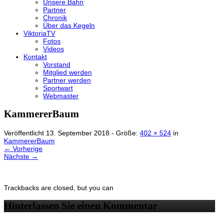
Unsere Bahn
Partner
Chronik
Über das Kegeln
ViktoriaTV
Fotos
Videos
Kontakt
Vorstand
Mitglied werden
Partner werden
Sportwart
Webmaster
KammererBaum
Veröffentlicht
13. September 2018
- Größe:
402 × 524
in
KammererBaum
← Vorherige
Nächste →
Trackbacks are closed, but you can
Hinterlassen Sie einen Kommentar