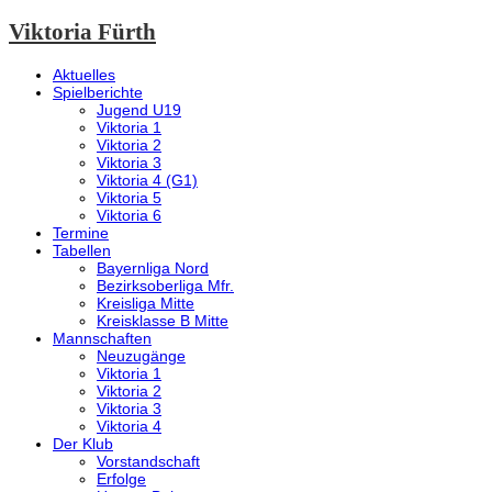
Viktoria Fürth
Aktuelles
Spielberichte
Jugend U19
Viktoria 1
Viktoria 2
Viktoria 3
Viktoria 4 (G1)
Viktoria 5
Viktoria 6
Termine
Tabellen
Bayernliga Nord
Bezirksoberliga Mfr.
Kreisliga Mitte
Kreisklasse B Mitte
Mannschaften
Neuzugänge
Viktoria 1
Viktoria 2
Viktoria 3
Viktoria 4
Der Klub
Vorstandschaft
Erfolge