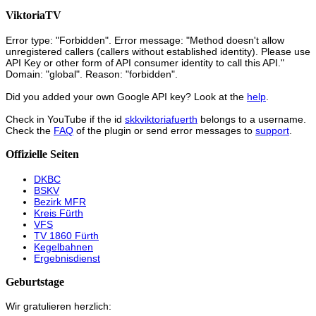
ViktoriaTV
Error type: "Forbidden". Error message: "Method doesn't allow
unregistered callers (callers without established identity). Please use
API Key or other form of API consumer identity to call this API."
Domain: "global". Reason: "forbidden".
Did you added your own Google API key? Look at the
help
.
Check in YouTube if the id
skkviktoriafuerth
belongs to a username.
Check the
FAQ
of the plugin or send error messages to
support
.
Offizielle Seiten
DKBC
BSKV
Bezirk MFR
Kreis Fürth
VFS
TV 1860 Fürth
Kegelbahnen
Ergebnisdienst
Geburtstage
Wir gratulieren herzlich: