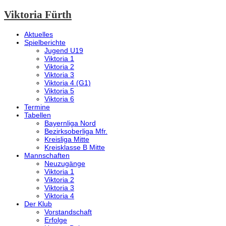
Viktoria Fürth
Aktuelles
Spielberichte
Jugend U19
Viktoria 1
Viktoria 2
Viktoria 3
Viktoria 4 (G1)
Viktoria 5
Viktoria 6
Termine
Tabellen
Bayernliga Nord
Bezirksoberliga Mfr.
Kreisliga Mitte
Kreisklasse B Mitte
Mannschaften
Neuzugänge
Viktoria 1
Viktoria 2
Viktoria 3
Viktoria 4
Der Klub
Vorstandschaft
Erfolge