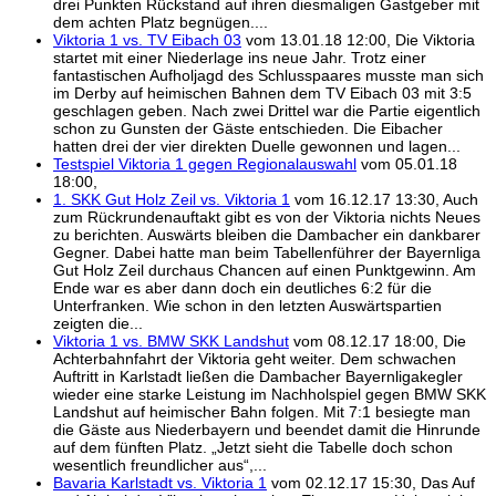
drei Punkten Rückstand auf ihren diesmaligen Gastgeber mit
dem achten Platz begnügen....
Viktoria 1 vs. TV Eibach 03
vom 13.01.18 12:00, Die Viktoria
startet mit einer Niederlage ins neue Jahr. Trotz einer
fantastischen Aufholjagd des Schlusspaares musste man sich
im Derby auf heimischen Bahnen dem TV Eibach 03 mit 3:5
geschlagen geben. Nach zwei Drittel war die Partie eigentlich
schon zu Gunsten der Gäste entschieden. Die Eibacher
hatten drei der vier direkten Duelle gewonnen und lagen...
Testspiel Viktoria 1 gegen Regionalauswahl
vom 05.01.18
18:00,
1. SKK Gut Holz Zeil vs. Viktoria 1
vom 16.12.17 13:30, Auch
zum Rückrundenauftakt gibt es von der Viktoria nichts Neues
zu berichten. Auswärts bleiben die Dambacher ein dankbarer
Gegner. Dabei hatte man beim Tabellenführer der Bayernliga
Gut Holz Zeil durchaus Chancen auf einen Punktgewinn. Am
Ende war es aber dann doch ein deutliches 6:2 für die
Unterfranken. Wie schon in den letzten Auswärtspartien
zeigten die...
Viktoria 1 vs. BMW SKK Landshut
vom 08.12.17 18:00, Die
Achterbahnfahrt der Viktoria geht weiter. Dem schwachen
Auftritt in Karlstadt ließen die Dambacher Bayernligakegler
wieder eine starke Leistung im Nachholspiel gegen BMW SKK
Landshut auf heimischer Bahn folgen. Mit 7:1 besiegte man
die Gäste aus Niederbayern und beendet damit die Hinrunde
auf dem fünften Platz. „Jetzt sieht die Tabelle doch schon
wesentlich freundlicher aus“,...
Bavaria Karlstadt vs. Viktoria 1
vom 02.12.17 15:30, Das Auf