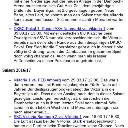
mit einer Niederlage. Auf der neuen Anlage in der Dambach-
Arena mussten sie sich Gut Holz Zeil, dem letztjährigen
Dritten der Bayernliga, mit 2:6 geschlagen geben. Neue
Bahn, altes Leid, so könnte man den Saisonstart der Viktoria
kurz zusammenfassen. Seit nunmehr acht(!) Monaten warten
die...
DKBC-Pokal 1. Runde ASV Neumarkt vs. Viktoria 1
vom
09.09.17 13:00, Mit einer deutlichen 8:0 Klatsche beim
Zweitligisten ASV Neumarkt verabschiedete sich die Viktoria
bereits nach der ersten Runde aus dem diesjährigen DKBC-
Pokal. Der Sieg für die Oberpfälzer geht auch in dieser Höhe
völlig in Ordnung, waren die Dambacher im gesamten Spiel
doch völlig chancenlos. Auch wenn man als krasser
Außenseiter zu dieser Pokalpartie angetreten ist,...
Saison 2016/17
Viktoria 1 vs. FEB Amberg
vom 25.03.17 12:00, Das war’s
dann vorerst mal mit Bundesligakegeln in Fürth. Nach acht
Jahren Bundesligazugehörigkeit steigt die Viktoria in die
Bayernliga ab. Dass dieser Abstieg nach den in dieser Saison
gezeigten Leistungen berechtigt ist, unterstrichen die
Dambacher auch in ihrem letzten Spiel noch einmal. Wie
schon in den letzten Wochen und Monaten unterlagen sie
nach einer erneut...
SKC Victoria Bamberg 2 vs. Viktoria 1
vom 18.03.17 15:30,
Die Luft ist raus bei der Viktoria. Stark ersatzgeschwächt
hatten die Fürther beim Tabellenzweiten keine Chance. Nach