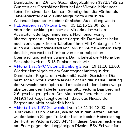
Dambacher mit 2:6. Die Gesamtkegelzahl von 3372:3492 zu
Gunsten der Oberpfälzer lässt bei der Viktoria leider noch
keine Trendwende erkennen. Somit gehen die Fürther als
Tabellenachter der 2. Bundesliga Nord/Mitte in die
Weihnachtspause. Mit einer ähnlichen Aufstellung wie in...
FEB Amberg vs. Viktoria 1
vom 03.12.16 12:30, Zum
Vorrundenausklang musste die Viktoria eine weitere
Auswärtsniederlage hinnehmen. Nach einer wenig
überzeugenden Leistung unterlagen die Dambacher beim
noch verlustpunktfreien Tabellenführer FEB Amberg mit 1:7.
Auch die Gesamtkegelzahl von 3489:3356 für Amberg zeigt
deutlich, wie weit die Fürther von einer möglichen
Überraschung entfernt waren. Damit belegt die Viktoria bei
Saisonhalbzeit mit 5:13 Punkten nach wie...
Viktoria 1 vs. SKC Victoria Bamberg 2
vom 19.11.16 12:00,
Wieder einmal gab es am Samstagnachmittag in der
Dambacher Kegelarena viele enttäuschte Gesichter. Die
heimische Viktoria konnte leider nicht an die starke Leistung
der Vorwoche anknüpfen und musste sich dem keineswegs
überzeugenden Tabellenzweiten SKC Victoria Bamberg mit
2:6 geschlagen geben. Das Mannschaftsergebnis von
3419:3453 Kegel zeigt deutlich, dass das Niveau der
Begegnung nicht sonderlich hoch...
Viktoria 1 vs. ESV Schweinfurt
vom 12.11.16 12:00, Im
„Franken-Clasico“ gab es, wie so oft in den letzten Jahren,
wieder keinen Sieger. Trotz der bisher besten Heimleistung
der Fürther Viktoria (3529:3494) in dieser Saison reichte es
am Ende gegen den langjährigen Rivalen ESV Schweinfurt