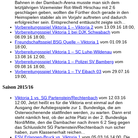
Bahnen in der Dambach-Arena musste man sich dem
letztjährigen Vizemeister Rot-Weiß Hirschau mit 2:6
geschlagen geben, wollten die Fürther doch gerade in den
Heimspielen stabiler als im Vorjahr auftreten und dadurch
erfolgreicher sein. Entsprechend enttäuscht zeigte sich...
Vorbereitungsspiel Viktoria 1 – Viktoria 2
vom 13.09.16 18:00,
Vorbereitungsspiel Viktoria 1 bei DJK Schwabach
vom
08.09.16 18:00,
Freundschaftsspiel BSG Quelle – Viktoria 1
vom 01.09.16
18:00,
Vorbereitungsspiel Viktoria 1 – SC Luhe-Wildenau
vom
13.08.16 12:00,
Vorbereitungsspiel Viktoria 1 – Polizei SV Bamberg
vom
09.08.16 18:00,
Vorbereitungsspiel Viktoria 1 – TV Eibach 03
vom 29.07.16
19:00,
Saison 2015/16
Viktoria 1 vs. SG Partenstein/Rechtenbach
vom 12.03.16
12:00, Jetzt heißt es für die Viktoria erst einmal auf den
Ausgang der Aufstiegsspiele zur 1. Bundesliga, die am
Osterwochenende stattfinden werden, zu warten. Dann erst
steht nämlich fest, ob der achte Platz in der 2. Bundesliga
Nord/Mitte, den die Dambacher nach ihrem 6:2 Sieg gegen
das Schlusslicht SG Partenstein/Rechtenbach nun sicher
haben, zum Klassenerhalt reichen...
FSV Erlangen-Bruck vs. Viktoria 1
vom 05.03.16 14:00, Die