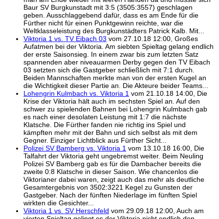
Baur SV Burgkunstadt mit 3:5 (3505:3557) geschlagen
geben. Ausschlaggebend dafür, dass es am Ende für die
Fürther nicht für einen Punktgewinn reichte, war die
Weltklasseleistung des Burgkunstädters Patrick Kalb. Mit...
Viktoria 1 vs. TV Eibach 03
vom 27.10.18 12:00, Großes
Aufatmen bei der Viktoria. Am siebten Spieltag gelang endlich
der erste Saisonsieg. In einem zwar bis zum letzten Satz
spannenden aber niveauarmen Derby gegen den TV Eibach
03 setzten sich die Gastgeber schließlich mit 7:1 durch.
Beiden Mannschaften merkte man von der ersten Kugel an
die Wichtigkeit dieser Partie an. Die Akteure beider Teams...
Lohengrin Kulmbach vs. Viktoria 1
vom 21.10.18 14:00, Die
Krise der Viktoria hält auch im sechsten Spiel an. Auf den
schwer zu spielenden Bahnen bei Lohengrin Kulmbach gab
es nach einer desolaten Leistung mit 1:7 die nächste
Klatsche. Die Fürther fanden nie richtig ins Spiel und
kämpften mehr mit der Bahn und sich selbst als mit dem
Gegner. Einziger Lichtblick aus Fürther Sicht...
Polizei SV Bamberg vs. Viktoria 1
vom 13.10.18 16:00, Die
Talfahrt der Viktoria geht ungebremst weiter. Beim Neuling
Polizei SV Bamberg gab es für die Dambacher bereits die
zweite 0:8 Klatsche in dieser Saison. Wie chancenlos die
Viktorianer dabei waren, zeigt auch das mehr als deutliche
Gesamtergebnis von 3502:3221 Kegel zu Gunsten der
Gastgeber. Nach der fünften Niederlage im fünften Spiel
wirkten die Gesichter...
Viktoria 1 vs. SV Herschfeld
vom 29.09.18 12:00, Auch am
vierten Spieltag gelingt es der Viktoria nicht endlich den