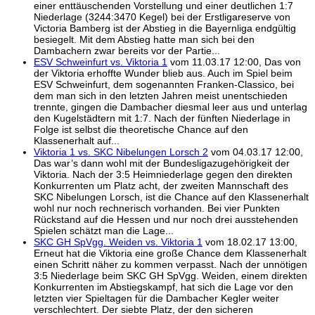
einer enttäuschenden Vorstellung und einer deutlichen 1:7
Niederlage (3244:3470 Kegel) bei der Erstligareserve von
Victoria Bamberg ist der Abstieg in die Bayernliga endgültig
besiegelt. Mit dem Abstieg hatte man sich bei den
Dambachern zwar bereits vor der Partie...
ESV Schweinfurt vs. Viktoria 1
vom 11.03.17 12:00, Das von
der Viktoria erhoffte Wunder blieb aus. Auch im Spiel beim
ESV Schweinfurt, dem sogenannten Franken-Classico, bei
dem man sich in den letzten Jahren meist unentschieden
trennte, gingen die Dambacher diesmal leer aus und unterlag
den Kugelstädtern mit 1:7. Nach der fünften Niederlage in
Folge ist selbst die theoretische Chance auf den
Klassenerhalt auf...
Viktoria 1 vs. SKC Nibelungen Lorsch 2
vom 04.03.17 12:00,
Das war’s dann wohl mit der Bundesligazugehörigkeit der
Viktoria. Nach der 3:5 Heimniederlage gegen den direkten
Konkurrenten um Platz acht, der zweiten Mannschaft des
SKC Nibelungen Lorsch, ist die Chance auf den Klassenerhalt
wohl nur noch rechnerisch vorhanden. Bei vier Punkten
Rückstand auf die Hessen und nur noch drei ausstehenden
Spielen schätzt man die Lage...
SKC GH SpVgg. Weiden vs. Viktoria 1
vom 18.02.17 13:00,
Erneut hat die Viktoria eine große Chance dem Klassenerhalt
einen Schritt näher zu kommen verpasst. Nach der unnötigen
3:5 Niederlage beim SKC GH SpVgg. Weiden, einem direkten
Konkurrenten im Abstiegskampf, hat sich die Lage vor den
letzten vier Spieltagen für die Dambacher Kegler weiter
verschlechtert. Der siebte Platz, der den sicheren