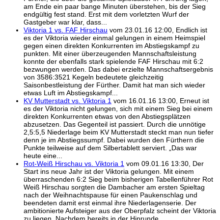
am Ende ein paar bange Minuten überstehen, bis der Sieg
endgültig fest stand. Erst mit dem vorletzten Wurf der
Gastgeber war klar, dass...
Viktoria 1 vs. FAF Hirschau
vom 23.01.16 12:00, Endlich ist
es der Viktoria wieder einmal gelungen in einem Heimspiel
gegen einen direkten Konkurrenten im Abstiegskampf zu
punkten. Mit einer überzeugenden Mannschaftsleistung
konnte der ebenfalls stark spielende FAF Hirschau mit 6:2
bezwungen werden. Das dabei erzielte Mannschaftsergebnis
von 3586:3521 Kegeln bedeutete gleichzeitig
Saisonbestleistung der Fürther. Damit hat man sich wieder
etwas Luft im Abstiegskampf...
KV Mutterstadt vs. Viktoria 1
vom 16.01.16 13:00, Erneut ist
es der Viktoria nicht gelungen, sich mit einem Sieg bei einem
direkten Konkurrenten etwas von den Abstiegsplätzen
abzusetzen. Das Gegenteil ist passiert. Durch die unnötige
2,5:5,5 Niederlage beim KV Mutterstadt steckt man nun tiefer
denn je im Abstiegssumpf. Dabei wurden den Fürthern die
Punkte teilweise auf dem Silbertablett serviert. „Das war
heute eine...
Rot-Weiß Hirschau vs. Viktoria 1
vom 09.01.16 13:30, Der
Start ins neue Jahr ist der Viktoria gelungen. Mit einem
überraschenden 6:2 Sieg beim bisherigen Tabellenführer Rot
Weiß Hirschau sorgten die Dambacher am ersten Spieltag
nach der Weihnachtspause für einen Paukenschlag und
beendeten damit erst einmal ihre Niederlagenserie. Der
ambitionierte Aufsteiger aus der Oberpfalz scheint der Viktoria
zu liegen. Nachdem bereits in der Hinrunde...