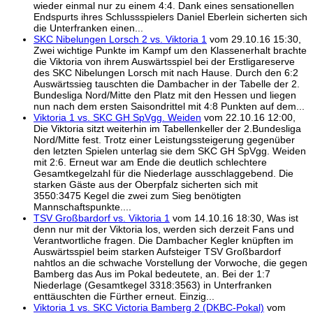
wieder einmal nur zu einem 4:4. Dank eines sensationellen
Endspurts ihres Schlussspielers Daniel Eberlein sicherten sich
die Unterfranken einen...
SKC Nibelungen Lorsch 2 vs. Viktoria 1
vom 29.10.16 15:30,
Zwei wichtige Punkte im Kampf um den Klassenerhalt brachte
die Viktoria von ihrem Auswärtsspiel bei der Erstligareserve
des SKC Nibelungen Lorsch mit nach Hause. Durch den 6:2
Auswärtssieg tauschten die Dambacher in der Tabelle der 2.
Bundesliga Nord/Mitte den Platz mit den Hessen und liegen
nun nach dem ersten Saisondrittel mit 4:8 Punkten auf dem...
Viktoria 1 vs. SKC GH SpVgg. Weiden
vom 22.10.16 12:00,
Die Viktoria sitzt weiterhin im Tabellenkeller der 2.Bundesliga
Nord/Mitte fest. Trotz einer Leistungssteigerung gegenüber
den letzten Spielen unterlag sie dem SKC GH SpVgg. Weiden
mit 2:6. Erneut war am Ende die deutlich schlechtere
Gesamtkegelzahl für die Niederlage ausschlaggebend. Die
starken Gäste aus der Oberpfalz sicherten sich mit
3550:3475 Kegel die zwei zum Sieg benötigten
Mannschaftspunkte....
TSV Großbardorf vs. Viktoria 1
vom 14.10.16 18:30, Was ist
denn nur mit der Viktoria los, werden sich derzeit Fans und
Verantwortliche fragen. Die Dambacher Kegler knüpften im
Auswärtsspiel beim starken Aufsteiger TSV Großbardorf
nahtlos an die schwache Vorstellung der Vorwoche, die gegen
Bamberg das Aus im Pokal bedeutete, an. Bei der 1:7
Niederlage (Gesamtkegel 3318:3563) in Unterfranken
enttäuschten die Fürther erneut. Einzig...
Viktoria 1 vs. SKC Victoria Bamberg 2 (DKBC-Pokal)
vom