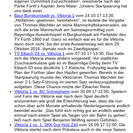
eigenen Dummheit zuzuschreiben“, resümierte nach der
Partie Fürth’s Kapitän Jens Maier. „Unsere Startpaarung hat
uns dank einer...
Baur Burgkunstadt vs. Viktoria 1
vom 14.10.17 13:30,
„Hinfahren, gewinnen, heimfahren“, so lautete die Vorgabe
von Thomas Wachtler an seine Mannschaftskameraden, als
sich die erste Mannschaft am Samstagvormittag zum
Bayernliga-Auswärtsspiel in Burgkunstadt am Parkplatz des
TV Fürth 1860 traf. Ganz so einfach war es für die Viktoria
dann doch nicht, bis der erste Auswärtssieg seit dem 29.
Oktober 2016, damals noch im Zweitligaspiel...
TV Eibach 03 vs. Viktoria 1
vom 07.10.17 13:30, Das hatte
sich die Viktoria etwas anders vorgestellt. Vor stattlicher
Zuschauerkulisse gab es im Bayernliga-Derby beim TV
Eibach 03 eine deutliche 1:7-Klatsche. Frühzeitig wurde der
Plan der Fürther über den Haufen geworfen. Bereits in der
Startpaarung musste der Viktorianer Thomas Wachtler bei
einer 2:1-Satz-Führung im vierten Satz verletzungsbedingt
aufgeben. Diese Chance nutzte der Eibacher René...
Viktoria 1 vs. BC Schretzheim
vom 30.09.17 12:00, Spielern
und Fans der Viktoria war nach dem Spiel deutlich
anzumerken wie groß die Erleichterung war, dass die nun
schon über acht Monate anhaltende Niederlagenserie endlich
beendet wurde. „Das fühlt sich richtig gut an endlich wieder
einmal nach einem Spiel als Sieger von der Bahn zu gehen“,
ließ nach dem Spiel Benjamin Wölfing seinen Gefühlen...
Viktoria 1 vs. 1. SKK Gut Holz Zeil
vom 16.09.17 12:00, Die
Viktoria startet nach dem Pokalaus auch in die neue Saison