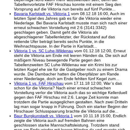
Tabellenvorletzte FAF Hirschau konnte mit einem Sieg den
Vorsprung auf die Viktoria nun bereits auf fünf Punkte...
Bavaria Karlstadt vs. Viktoria 1
vom 08.12.18 16:00, Auch im
letzten Spiel des Jahres gab es für die Viktoria wieder eine
Niederlage. Bei Bavaria Karlstadt musste man sich nach einer
erneut schwachen Vorstellung mit 2:6 (3141:3342)
geschlagen geben. Damit geht die Viktoria als
abgeschlagener Tabellenletzter, der Rückstand auf das
rettende Ufer beträgt bereits sechs Punkte, in die
Weihnachtspause. In der Partie in Karlstadt...
Viktoria 1 vs. SC Luhe-Wildenau
vom 01.12.18 12:00, Erneut
steht die Viktoria am Ende mit leeren Händen da. Die sich auf
mäßigem Niveau bewegende Partie gegen den
Tabellenzweiten SC Luhe-Wildenau war ein Krimi bis zur
letzten Kugel ehe sie für die Gastgeber noch zu einem Drama
wurde. Die Dambacher hatten die Oberpfälzer am Rande
einer Niederlage, doch am Ende fehlten fünf Kegel zum...
Viktoria 1 vs. FAF Hirschau
vom 17.11.18 12:00, War’s das
schon für die Viktoria? Nach einer erneut schwachen
Vorstellung verlor die Viktoria auch das so wichtige Kellerduell
gegen den FAF Hirschau mit 2:6. Lange Zeit konnte man
trotzdem die Partie ausgeglichen gestalten. Nach zwei Dritteln
lag man sogar knapp in Führung. Doch ein starker Beginn der
Hirschauer Schlusspaarung brachte die Viktoria auf die...
Baur Burgkunstadt vs. Viktoria 1
vom 10.11.18 15:00, Endlich
zeigte die Viktoria auch auf fremden Bahnen eine
geschlossen starke Mannschaftsleistung. Trotzdem stand
man am Ende wieder mit leeren Händen da und musste sich