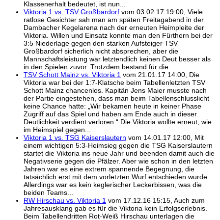
Klassenerhalt bedeutet, ist nun...
Viktoria 1 vs. TSV Großbardorf
vom 03.02.17 19:00, Viele
ratlose Gesichter sah man am späten Freitagabend in der
Dambacher Kegelarena nach der erneuten Heimpleite der
Viktoria. Willen und Einsatz konnte man den Fürthern bei der
3:5 Niederlage gegen den starken Aufsteiger TSV
Großbardorf sicherlich nicht absprechen, aber die
Mannschaftsleistung war letztendlich keinen Deut besser als
in den Spielen zuvor. Trotzdem bestand für die...
TSV Schott Mainz vs. Viktoria 1
vom 21.01.17 14:00, Die
Viktoria war bei der 1:7-Klatsche beim Tabellenletzten TSV
Schott Mainz chancenlos. Kapitän Jens Maier musste nach
der Partie eingestehen, dass man beim Tabellenschlusslicht
keine Chance hatte: „Wir bekamen heute in keiner Phase
Zugriff auf das Spiel und haben am Ende auch in dieser
Deutlichkeit verdient verloren.“ Die Viktoria wollte erneut, wie
im Heimspiel gegen...
Viktoria 1 vs. TSG Kaiserslautern
vom 14.01.17 12:00, Mit
einem wichtigen 5:3-Heimsieg gegen die TSG Kaiserslautern
startet die Viktoria ins neue Jahr und beenden damit auch die
Negativserie gegen die Pfälzer. Aber wie schon in den letzten
Jahren war es eine extrem spannende Begegnung, die
tatsächlich erst mit dem vorletzten Wurf entschieden wurde.
Allerdings war es kein keglerischer Leckerbissen, was die
beiden Teams...
RW Hirschau vs. Viktoria 1
vom 17.12.16 15:15, Auch zum
Jahresausklang gab es für die Viktoria kein Erfolgserlebnis.
Beim Tabellendritten Rot-Weiß Hirschau unterlagen die