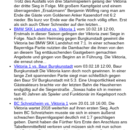
Trotz des Ausfalls von drei Stammspielern gelang der Viktoria
der dritte Sieg in Folge. Mit großem Kampfgeist und einem
überragenden „Ersatzmann“ Benjamin Wölfing rang man am
Ende die Gäste vom Goldenen Anker Kasendorf mit 6:2
nieder. Bis kurz vor Ende war die Partie noch völlig offen. Erst
als sich auch Oliver Schneider auf den letzten...
BMW SKK Landshut vs. Viktoria 1
vom 10.02.18 12:00,
Erstmals in dieser Saison gelingen der Viktoria zwei Siege in
Folge. Nach dem Heimsieg gegen Burgkunstadt gewinnt die
Viktoria bei BMW SKK Landshut mit 7:1. In einer schwachen
Bayernliga-Partie nutzten die Dambacher die ihnen von den
an diesem Tag enttäuschenden Gastgebern gemachten
Angebote und gingen von Beginn an in Führung. Die Viktoria,
die erneut ohne...
Viktoria 1 vs. Baur Burgkunstadt
vom 03.02.18 12:00, Baur
Burgkunstadt Die Viktoria kann doch noch gewinnen. In einer
lange Zeit spannenden Partie siegt man schließlich gegen
den Baur SV Burgkunstadt mit 5:3. Eine Unsportlichkeit eines
Gästeakteurs brachte vor der letzten Bahn die Hausherren
endgültig auf die Siegerstraße. „Sowas habe ich in meinen
fast 40 Jahren als Spieler und Funktionär im Kegelsport noch
nicht...
BC Schretzheim vs. Viktoria 1
vom 20.01.18 16:00, Die
Viktoria wartet 2018 weiterhin auf ihren ersten Sieg. Auch
beim BC Schretzheim musste sie sich in einem äußerst
schwachen Bayernligaspiel deutlich mit 1:7 geschlagen
geben. Damit haben die Fürther fürs Erste den Anschluss ans
Tabellenmittelfeld verloren und müssen sich mit nun schon