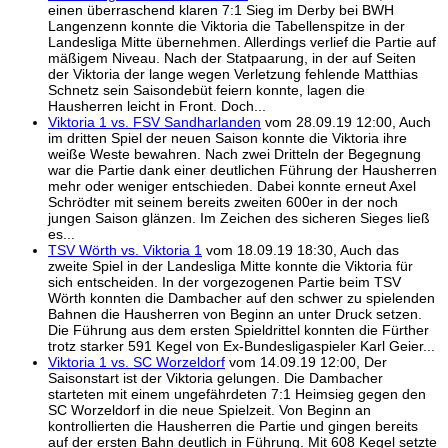
einen überraschend klaren 7:1 Sieg im Derby bei BWH
Langenzenn konnte die Viktoria die Tabellenspitze in der
Landesliga Mitte übernehmen. Allerdings verlief die Partie auf
mäßigem Niveau. Nach der Statpaarung, in der auf Seiten
der Viktoria der lange wegen Verletzung fehlende Matthias
Schnetz sein Saisondebüt feiern konnte, lagen die
Hausherren leicht in Front. Doch...
Viktoria 1 vs. FSV Sandharlanden
vom 28.09.19 12:00, Auch
im dritten Spiel der neuen Saison konnte die Viktoria ihre
weiße Weste bewahren. Nach zwei Dritteln der Begegnung
war die Partie dank einer deutlichen Führung der Hausherren
mehr oder weniger entschieden. Dabei konnte erneut Axel
Schrödter mit seinem bereits zweiten 600er in der noch
jungen Saison glänzen. Im Zeichen des sicheren Sieges ließ
es...
TSV Wörth vs. Viktoria 1
vom 18.09.19 18:30, Auch das
zweite Spiel in der Landesliga Mitte konnte die Viktoria für
sich entscheiden. In der vorgezogenen Partie beim TSV
Wörth konnten die Dambacher auf den schwer zu spielenden
Bahnen die Hausherren von Beginn an unter Druck setzen.
Die Führung aus dem ersten Spieldrittel konnten die Fürther
trotz starker 591 Kegel von Ex-Bundesligaspieler Karl Geier...
Viktoria 1 vs. SC Worzeldorf
vom 14.09.19 12:00, Der
Saisonstart ist der Viktoria gelungen. Die Dambacher
starteten mit einem ungefährdeten 7:1 Heimsieg gegen den
SC Worzeldorf in die neue Spielzeit. Von Beginn an
kontrollierten die Hausherren die Partie und gingen bereits
auf der ersten Bahn deutlich in Führung. Mit 608 Kegel setzte