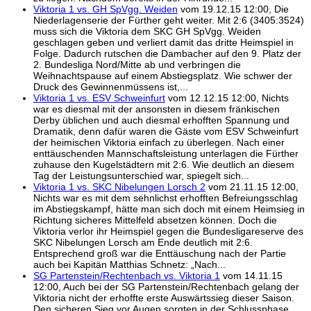
Viktoria 1 vs. GH SpVgg. Weiden
vom 19.12.15 12:00, Die
Niederlagenserie der Fürther geht weiter. Mit 2:6 (3405:3524)
muss sich die Viktoria dem SKC GH SpVgg. Weiden
geschlagen geben und verliert damit das dritte Heimspiel in
Folge. Dadurch rutschen die Dambacher auf den 9. Platz der
2. Bundesliga Nord/Mitte ab und verbringen die
Weihnachtspause auf einem Abstiegsplatz. Wie schwer der
Druck des Gewinnenmüssens ist,...
Viktoria 1 vs. ESV Schweinfurt
vom 12.12.15 12:00, Nichts
war es diesmal mit der ansonsten in diesem fränkischen
Derby üblichen und auch diesmal erhofften Spannung und
Dramatik, denn dafür waren die Gäste vom ESV Schweinfurt
der heimischen Viktoria einfach zu überlegen. Nach einer
enttäuschenden Mannschaftsleistung unterlagen die Fürther
zuhause den Kugelstädtern mit 2:6. Wie deutlich an diesem
Tag der Leistungsunterschied war, spiegelt sich...
Viktoria 1 vs. SKC Nibelungen Lorsch 2
vom 21.11.15 12:00,
Nichts war es mit dem sehnlichst erhofften Befreiungsschlag
im Abstiegskampf, hätte man sich doch mit einem Heimsieg in
Richtung sicheres Mittelfeld absetzen können. Doch die
Viktoria verlor ihr Heimspiel gegen die Bundesligareserve des
SKC Nibelungen Lorsch am Ende deutlich mit 2:6.
Entsprechend groß war die Enttäuschung nach der Partie
auch bei Kapitän Matthias Schnetz: „Nach...
SG Partenstein/Rechtenbach vs. Viktoria 1
vom 14.11.15
12:00, Auch bei der SG Partenstein/Rechtenbach gelang der
Viktoria nicht der erhoffte erste Auswärtssieg dieser Saison.
Den sicheren Sieg vor Augen sorgten in der Schlussphase