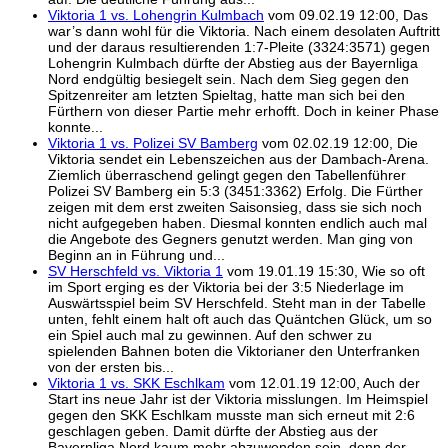
Viktoria 1 vs. Lohengrin Kulmbach
vom 09.02.19 12:00, Das
war’s dann wohl für die Viktoria. Nach einem desolaten Auftritt
und der daraus resultierenden 1:7-Pleite (3324:3571) gegen
Lohengrin Kulmbach dürfte der Abstieg aus der Bayernliga
Nord endgültig besiegelt sein. Nach dem Sieg gegen den
Spitzenreiter am letzten Spieltag, hatte man sich bei den
Fürthern von dieser Partie mehr erhofft. Doch in keiner Phase
konnte...
Viktoria 1 vs. Polizei SV Bamberg
vom 02.02.19 12:00, Die
Viktoria sendet ein Lebenszeichen aus der Dambach-Arena.
Ziemlich überraschend gelingt gegen den Tabellenführer
Polizei SV Bamberg ein 5:3 (3451:3362) Erfolg. Die Fürther
zeigen mit dem erst zweiten Saisonsieg, dass sie sich noch
nicht aufgegeben haben. Diesmal konnten endlich auch mal
die Angebote des Gegners genutzt werden. Man ging von
Beginn an in Führung und...
SV Herschfeld vs. Viktoria 1
vom 19.01.19 15:30, Wie so oft
im Sport erging es der Viktoria bei der 3:5 Niederlage im
Auswärtsspiel beim SV Herschfeld. Steht man in der Tabelle
unten, fehlt einem halt oft auch das Quäntchen Glück, um so
ein Spiel auch mal zu gewinnen. Auf den schwer zu
spielenden Bahnen boten die Viktorianer den Unterfranken
von der ersten bis...
Viktoria 1 vs. SKK Eschlkam
vom 12.01.19 12:00, Auch der
Start ins neue Jahr ist der Viktoria misslungen. Im Heimspiel
gegen den SKK Eschlkam musste man sich erneut mit 2:6
geschlagen geben. Damit dürfte der Abstieg aus der
Bayernliga Nord kaum mehr abzuwenden sein, denn der