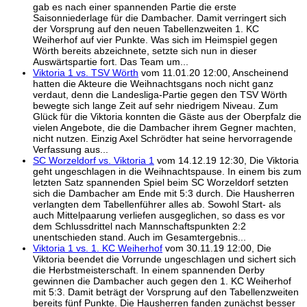
gab es nach einer spannenden Partie die erste
Saisonniederlage für die Dambacher. Damit verringert sich
der Vorsprung auf den neuen Tabellenzweiten 1. KC
Weiherhof auf vier Punkte. Was sich im Heimspiel gegen
Wörth bereits abzeichnete, setzte sich nun in dieser
Auswärtspartie fort. Das Team um...
Viktoria 1 vs. TSV Wörth
vom 11.01.20 12:00, Anscheinend
hatten die Akteure die Weihnachtsgans noch nicht ganz
verdaut, denn die Landesliga-Partie gegen den TSV Wörth
bewegte sich lange Zeit auf sehr niedrigem Niveau. Zum
Glück für die Viktoria konnten die Gäste aus der Oberpfalz die
vielen Angebote, die die Dambacher ihrem Gegner machten,
nicht nutzen. Einzig Axel Schrödter hat seine hervorragende
Verfassung aus...
SC Worzeldorf vs. Viktoria 1
vom 14.12.19 12:30, Die Viktoria
geht ungeschlagen in die Weihnachtspause. In einem bis zum
letzten Satz spannenden Spiel beim SC Worzeldorf setzten
sich die Dambacher am Ende mit 5:3 durch. Die Hausherren
verlangten dem Tabellenführer alles ab. Sowohl Start- als
auch Mittelpaarung verliefen ausgeglichen, so dass es vor
dem Schlussdrittel nach Mannschaftspunkten 2:2
unentschieden stand. Auch im Gesamtergebnis...
Viktoria 1 vs. 1. KC Weiherhof
vom 30.11.19 12:00, Die
Viktoria beendet die Vorrunde ungeschlagen und sichert sich
die Herbstmeisterschaft. In einem spannenden Derby
gewinnen die Dambacher auch gegen den 1. KC Weiherhof
mit 5:3. Damit beträgt der Vorsprung auf den Tabellenzweiten
bereits fünf Punkte. Die Hausherren fanden zunächst besser