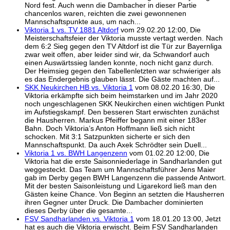
Nord fest. Auch wenn die Dambacher in dieser Partie
chancenlos waren, reichten die zwei gewonnenen
Mannschaftspunkte aus, um nach...
Viktoria 1 vs. TV 1881 Altdorf
vom 29.02.20 12:00, Die
Meisterschaftsfeier der Viktoria musste vertagt werden. Nach
dem 6:2 Sieg gegen den TV Altdorf ist die Tür zur Bayernliga
zwar weit offen, aber leider sind wir, da Schwandorf auch
einen Auswärtssieg landen konnte, noch nicht ganz durch.
Der Heimsieg gegen den Tabellenletzten war schwieriger als
es das Endergebnis glauben lässt. Die Gäste machten auf...
SKK Neukirchen HB vs. Viktoria 1
vom 08.02.20 16:30, Die
Viktoria erkämpfte sich beim heimstarken und im Jahr 2020
noch ungeschlagenen SKK Neukirchen einen wichtigen Punkt
im Aufstiegskampf. Den besseren Start erwischten zunächst
die Hausherren. Markus Pfeiffer begann mit einer 183er
Bahn. Doch Viktoria’s Anton Hoffmann ließ sich nicht
schocken. Mit 3:1 Satzpunkten sicherte er sich den
Mannschaftspunkt. Da auch Axek Schrödter sein Duell...
Viktoria 1 vs. BWH Langenzenn
vom 01.02.20 12:00, Die
Viktoria hat die erste Saisonniederlage in Sandharlanden gut
weggesteckt. Das Team um Mannschaftsführer Jens Maier
gab im Derby gegen BWH Langenzenn die passende Antwort.
Mit der besten Saisonleistung und Ligarekord ließ man den
Gästen keine Chance. Von Beginn an setzten die Hausherren
ihren Gegner unter Druck. Die Dambacher dominierten
dieses Derby über die gesamte...
FSV Sandharlanden vs. Viktoria 1
vom 18.01.20 13:00, Jetzt
hat es auch die Viktoria erwischt. Beim FSV Sandharlanden