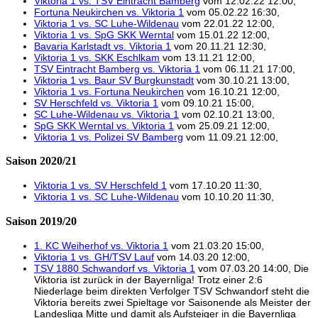
Viktoria 1 vs. TSV Eintracht Bamberg
vom 12.02.22 12:00,
Fortuna Neukirchen vs. Viktoria 1
vom 05.02.22 16:30,
Viktoria 1 vs. SC Luhe-Wildenau
vom 22.01.22 12:00,
Viktoria 1 vs. SpG SKK Werntal
vom 15.01.22 12:00,
Bavaria Karlstadt vs. Viktoria 1
vom 20.11.21 12:30,
Viktoria 1 vs. SKK Eschlkam
vom 13.11.21 12:00,
TSV Eintracht Bamberg vs. Viktoria 1
vom 06.11.21 17:00,
Viktoria 1 vs. Baur SV Burgkunstadt
vom 30.10.21 13:00,
Viktoria 1 vs. Fortuna Neukirchen
vom 16.10.21 12:00,
SV Herschfeld vs. Viktoria 1
vom 09.10.21 15:00,
SC Luhe-Wildenau vs. Viktoria 1
vom 02.10.21 13:00,
SpG SKK Werntal vs. Viktoria 1
vom 25.09.21 12:00,
Viktoria 1 vs. Polizei SV Bamberg
vom 11.09.21 12:00,
Saison 2020/21
Viktoria 1 vs. SV Herschfeld 1
vom 17.10.20 11:30,
Viktoria 1 vs. SC Luhe-Wildenau
vom 10.10.20 11:30,
Saison 2019/20
1. KC Weiherhof vs. Viktoria 1
vom 21.03.20 15:00,
Viktoria 1 vs. GH/TSV Lauf
vom 14.03.20 12:00,
TSV 1880 Schwandorf vs. Viktoria 1
vom 07.03.20 14:00, Die
Viktoria ist zurück in der Bayernliga! Trotz einer 2:6
Niederlage beim direkten Verfolger TSV Schwandorf steht die
Viktoria bereits zwei Spieltage vor Saisonende als Meister der
Landesliga Mitte und damit als Aufsteiger in die Bayernliga