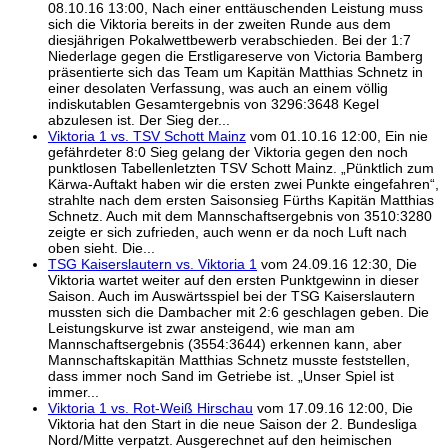
08.10.16 13:00, Nach einer enttäuschenden Leistung muss
sich die Viktoria bereits in der zweiten Runde aus dem
diesjährigen Pokalwettbewerb verabschieden. Bei der 1:7
Niederlage gegen die Erstligareserve von Victoria Bamberg
präsentierte sich das Team um Kapitän Matthias Schnetz in
einer desolaten Verfassung, was auch an einem völlig
indiskutablen Gesamtergebnis von 3296:3648 Kegel
abzulesen ist. Der Sieg der...
Viktoria 1 vs. TSV Schott Mainz
vom 01.10.16 12:00, Ein nie
gefährdeter 8:0 Sieg gelang der Viktoria gegen den noch
punktlosen Tabellenletzten TSV Schott Mainz. „Pünktlich zum
Kärwa-Auftakt haben wir die ersten zwei Punkte eingefahren“,
strahlte nach dem ersten Saisonsieg Fürths Kapitän Matthias
Schnetz. Auch mit dem Mannschaftsergebnis von 3510:3280
zeigte er sich zufrieden, auch wenn er da noch Luft nach
oben sieht. Die...
TSG Kaiserslautern vs. Viktoria 1
vom 24.09.16 12:30, Die
Viktoria wartet weiter auf den ersten Punktgewinn in dieser
Saison. Auch im Auswärtsspiel bei der TSG Kaiserslautern
mussten sich die Dambacher mit 2:6 geschlagen geben. Die
Leistungskurve ist zwar ansteigend, wie man am
Mannschaftsergebnis (3554:3644) erkennen kann, aber
Mannschaftskapitän Matthias Schnetz musste feststellen,
dass immer noch Sand im Getriebe ist. „Unser Spiel ist
immer...
Viktoria 1 vs. Rot-Weiß Hirschau
vom 17.09.16 12:00, Die
Viktoria hat den Start in die neue Saison der 2. Bundesliga
Nord/Mitte verpatzt. Ausgerechnet auf den heimischen