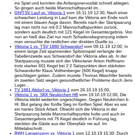
ins Spiel und konnten die Anfangsnervosität schnell ablegen.
So gingen auch beide Mannschaftspunkt im...
GH/TSV Lauf vs. Viktoria 1
vom 16.11.19 12:30, Nach einer
schwachen Leistung in Lauf kam die Viktoria am Ende noch
mit einem blauen Auge davon. Bereits nach der Startpaarung
lag man nicht nur mit 0:2 Mannschaftspunkten zurück,
sondern auch deutlich mit 121 Kegel im Gesamtergebnis. Von
nun an hieß das Ziel nur noch Schadensbegrenzung indem
man versuchte die restlichen vier direkten Duelle zu...
Viktoria 1 vs. TSV 1880 Schwandorf
vom 09.11.19 12:00, In
einem lange Zeit spannenden Spitzenspiel verlangte der
Tabellenzweite aus Schwandorf der Viktoria alles ab. In der
Startpaarung musste sich der Viktorianer Anton Hoffmann
trotz starker 601 Kegel bei 2:2 Satzpunkten dem stärksten
Schwandorfer Klaus Voithenberger (606 Kegel) knapp
geschlagen geben. Zudem musste Thomas Waschtler bereits
im zweiten Satz wegen gesundheitlicher Probleme durch Jens
Luger...
TV 1881 Altdorf vs. Viktoria 1
vom 26.10.19 15:00,
Viktoria 1 vs. SKK Neukirchen HB
vom 19.10.19 12:00, Die
Viktoria bleibt weiterhin ungeschlagen. Gegen Neukirchen b.
Hl. Blut gelang der fünfte Sieg im fünften Spiel. Aber es war
ein hartes Stück Arbeit. Obwohl sich die Viktoria in der
Startpaarung beide Mannschaftspunkte holte und auch im
Gesamtergebnis mit 75 Kegel deutlich in Führung lag,
steckten die Gäste aus der Oberpfalz nie auf. Im
Mittelabschnitt...
BWH Langenzenn vs. Viktoria 1
vom 12.10.19 15:30, Durch