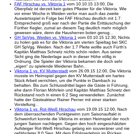
FAF Hirschau vs. Viktoria 1
vom 10.10.15 13:00, Die
Oberpfalz ist derzeit kein gutes Pflaster für die Viktoria. Wie
vor einer Woche in Weiden verlor man auch das zweite
Auswärtsspiel in Folge bei FAF Hirschau deutlich mit 1:7.
Entsprechend groß war nach der Partie die Enttäuschung der
Fürther Kegler, zumal an diesem Tag deutlich mehr möglich
gewesen wäre, denn die Hausherren boten genug...
GH SpVgg. Weiden vs. Viktoria 1
vom 03.10.15 12:30, Nichts
zu holen gab es für die Viktoria am vierten Spieltag bei SKC
GH SpVgg. Weiden. Nach der 1:7 Pleite wollte auch Fürth’s
Kapitän Matthias Schnetz nichts schön reden. Aus seiner
Sicht ging die Niederlage auch in dieser Höhe völlig in
Ordnung. Die Spieler der Viktoria bekamen die doch sehr
„eigen“ zu spielende Weidener Bahn...
Viktoria 1 vs. KV Mutterstadt
vom 26.09.15 12:00, Die Viktoria
musste im Heimspiel gegen den KV Mutterstadt ein hartes
Stück Arbeit verrichten, um die Punkte in Dambach zu
behalten. Bis zum Schlussdrittel lagen die Gäste in Führung,
ehe dann Florian Möhrlein und Kapitän Matthias Schnetz den
Rückstand noch in einen 6:2 Sieg verwandelten. Zunächst
hatte der Gästeakteur Rainer Perner mit einer starken
Vorstellung...
Viktoria 1 vs. Rot-Weiß Hirschau
vom 19.09.15 12:00, Nach
dem überraschenden Punktgewinn zum Saisonauftakt in
Schweinfurt konnte die Viktoria im ersten Heimspiel der noch
jungen Saison nachlegen. Gegen den hoch eingeschätzten
Aufsteiger Rot-Weiß Hirschau gelang ein souveräner und nie
gefährdeter 8:0 Sieg. Mit dem Erfolgserlebnis im Rücken