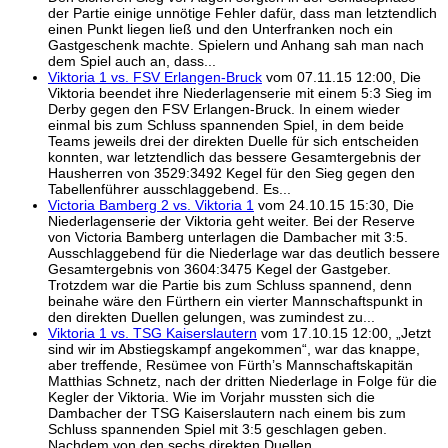
der Partie einige unnötige Fehler dafür, dass man letztendlich
einen Punkt liegen ließ und den Unterfranken noch ein
Gastgeschenk machte. Spielern und Anhang sah man nach
dem Spiel auch an, dass...
Viktoria 1 vs. FSV Erlangen-Bruck
vom 07.11.15 12:00, Die
Viktoria beendet ihre Niederlagenserie mit einem 5:3 Sieg im
Derby gegen den FSV Erlangen-Bruck. In einem wieder
einmal bis zum Schluss spannenden Spiel, in dem beide
Teams jeweils drei der direkten Duelle für sich entscheiden
konnten, war letztendlich das bessere Gesamtergebnis der
Hausherren von 3529:3492 Kegel für den Sieg gegen den
Tabellenführer ausschlaggebend. Es...
Victoria Bamberg 2 vs. Viktoria 1
vom 24.10.15 15:30, Die
Niederlagenserie der Viktoria geht weiter. Bei der Reserve
von Victoria Bamberg unterlagen die Dambacher mit 3:5.
Ausschlaggebend für die Niederlage war das deutlich bessere
Gesamtergebnis von 3604:3475 Kegel der Gastgeber.
Trotzdem war die Partie bis zum Schluss spannend, denn
beinahe wäre den Fürthern ein vierter Mannschaftspunkt in
den direkten Duellen gelungen, was zumindest zu...
Viktoria 1 vs. TSG Kaiserslautern
vom 17.10.15 12:00, „Jetzt
sind wir im Abstiegskampf angekommen“, war das knappe,
aber treffende, Resümee von Fürth’s Mannschaftskapitän
Matthias Schnetz, nach der dritten Niederlage in Folge für die
Kegler der Viktoria. Wie im Vorjahr mussten sich die
Dambacher der TSG Kaiserslautern nach einem bis zum
Schluss spannenden Spiel mit 3:5 geschlagen geben.
Nachdem von den sechs direkten Duellen...