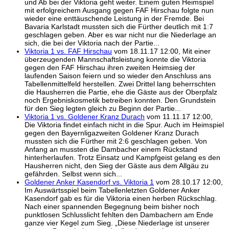
und Ab bei der Viktoria geht weiter. Einem guten Heimspiel
mit erfolgreichem Ausgang gegen FAF Hirschau folgte nun
wieder eine enttäuschende Leistung in der Fremde. Bei
Bavaria Karlstadt mussten sich die Fürther deutlich mit 1:7
geschlagen geben. Aber es war nicht nur die Niederlage an
sich, die bei der Viktoria nach der Partie...
Viktoria 1 vs. FAF Hirschau
vom 18.11.17 12:00, Mit einer
überzeugenden Mannschaftsleistung konnte die Viktoria
gegen den FAF Hirschau ihren zweiten Heimsieg der
laufenden Saison feiern und so wieder den Anschluss ans
Tabellenmittelfeld herstellen. Zwei Drittel lang beherrschten
die Hausherren die Partie, ehe die Gäste aus der Oberpfalz
noch Ergebniskosmetik betreiben konnten. Den Grundstein
für den Sieg legten gleich zu Beginn der Partie...
Viktoria 1 vs. Goldener Kranz Durach
vom 11.11.17 12:00,
Die Viktoria findet einfach nicht in die Spur. Auch im Heimspiel
gegen den Bayernligazweiten Goldener Kranz Durach
mussten sich die Fürther mit 2:6 geschlagen geben. Von
Anfang an mussten die Dambacher einem Rückstand
hinterherlaufen. Trotz Einsatz und Kampfgeist gelang es den
Hausherren nicht, den Sieg der Gäste aus dem Allgäu zu
gefährden. Selbst wenn sich...
Goldener Anker Kasendorf vs. Viktoria 1
vom 28.10.17 12:00,
Im Auswärtsspiel beim Tabellenletzten Goldener Anker
Kasendorf gab es für die Viktoria einen herben Rückschlag.
Nach einer spannenden Begegnung beim bisher noch
punktlosen Schlusslicht fehlten den Dambachern am Ende
ganze vier Kegel zum Sieg. „Diese Niederlage ist unserer