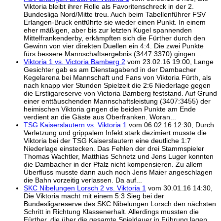
Viktoria bleibt ihrer Rolle als Favoritenschreck in der 2.
Bundesliga Nord/Mitte treu. Auch beim Tabellenführer FSV
Erlangen-Bruck entführte sie wieder einen Punkt. In einem
eher mäßigen, aber bis zur letzten Kugel spannenden
Mittelfrankenderby, erkämpften sich die Fürther durch den
Gewinn von vier direkten Duellen ein 4:4. Die zwei Punkte
fürs bessere Mannschaftsergebnis (3447:3370) gingen...
Viktoria 1 vs. Victoria Bamberg 2
vom 23.02.16 19:00, Lange
Gesichter gab es am Dienstagabend in der Dambacher
Kegelarena bei Mannschaft und Fans von Viktoria Fürth, als
nach knapp vier Stunden Spielzeit die 2:6 Niederlage gegen
die Erstligareserve von Victoria Bamberg feststand. Auf Grund
einer enttäuschenden Mannschaftsleistung (3407:3455) der
heimischen Viktoria gingen die beiden Punkte am Ende
verdient an die Gäste aus Oberfranken. Woran...
TSG Kaiserslautern vs. Viktoria 1
vom 06.02.16 12:30, Durch
Verletzung und grippalem Infekt stark dezimiert musste die
Viktoria bei der TSG Kaiserslautern eine deutliche 1:7
Niederlage einstecken. Das Fehlen der drei Stammspieler
Thomas Wachtler, Matthias Schnetz und Jens Luger konnten
die Dambacher in der Pfalz nicht kompensieren. Zu allem
Überfluss musste dann auch noch Jens Maier angeschlagen
die Bahn vorzeitig verlassen. Da auf...
SKC Nibelungen Lorsch 2 vs. Viktoria 1
vom 30.01.16 14:30,
Die Viktoria macht mit einem 5:3 Sieg bei der
Bundesligareserve des SKC Nibelungen Lorsch den nächsten
Schritt in Richtung Klassenerhalt. Allerdings mussten die
Fürther, die über die gesamte Spieldauer in Führung lagen,