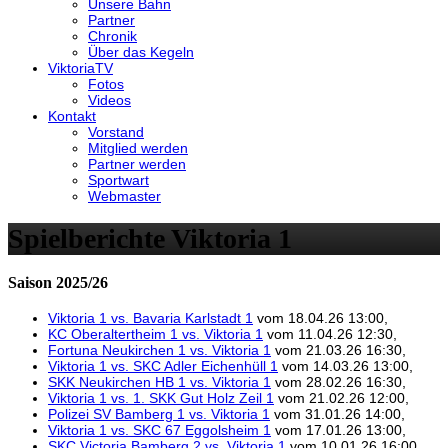
Unsere Bahn
Partner
Chronik
Über das Kegeln
ViktoriaTV
Fotos
Videos
Kontakt
Vorstand
Mitglied werden
Partner werden
Sportwart
Webmaster
Spielberichte Viktoria 1
Saison 2025/26
Viktoria 1 vs. Bavaria Karlstadt 1
vom 18.04.26 13:00,
KC Oberaltertheim 1 vs. Viktoria 1
vom 11.04.26 12:30,
Fortuna Neukirchen 1 vs. Viktoria 1
vom 21.03.26 16:30,
Viktoria 1 vs. SKC Adler Eichenhüll 1
vom 14.03.26 13:00,
SKK Neukirchen HB 1 vs. Viktoria 1
vom 28.02.26 16:30,
Viktoria 1 vs. 1. SKK Gut Holz Zeil 1
vom 21.02.26 12:00,
Polizei SV Bamberg 1 vs. Viktoria 1
vom 31.01.26 14:00,
Viktoria 1 vs. SKC 67 Eggolsheim 1
vom 17.01.26 13:00,
SKC Victoria Bamberg 2 vs. Viktoria 1
vom 10.01.26 16:00,