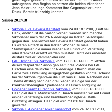
aufzugehen. Von Beginn an setzten die beiden Viktorianer
Jens Maier und Ingo Kammerer ihre Gegenspieler unter
Druck. Bereits frühzeitig konnten...
Saison 2017/18
Viktoria 1 vs. Bavaria Karlstadt
vom 24.03.18 12:00, „Gott sei
Dank, endlich ist die Saison vorbei“, werden sich manche
Viktorianer nach der 2:6 Niederlage im letzten Saisonspiel
gegen den Tabellenzweiten Bavaria Karlstadt gedacht haben.
Es waren einfach in den letzten Wochen zu viele
Stammspieler, die immer wieder auf Grund von Verletzung
oder Krankheit ersetzt werden mussten. Trotz des erneuten
Ausfalls zweier Stammspieler und...
FAF Hirschau vs. Viktoria 1
vom 17.03.18 14:00, Im letzten
Auswärtsspiel der Saison gab es für die Viktoria bei FAF
Hirschau eine deutliche 1:7 Niederlage. Obwohl man die
Partie zwei Drittel lang ausgeglichen gestalten konnte, scheint
bei der Viktoria irgendwie die Luft raus zu sein. Nachdem das
Thema Abstieg nach den drei Siegen in Folge vor der
krankheitsbedingten Spielabsage in Durach endgültig ad...
Goldener Kranz Durach vs. Viktoria 1
vom 03.03.18 13:00,
Das Spiel der 1. Mannschaft in Durach mussten wir auf Grund
einiger verletzungs- und krankheitsbedingter Ausfälle
kurzfristig absagen. Das Spiel wird mit 8:0 für Durach
gewertet.
Viktoria 1 -Goldener Anker Kasendorf
vom 24.02.18 12:00,