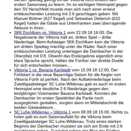
ersten Saisonsieg zu feiern. Im so wichtigen Heimspiel gegen
den SV Herschfeld musste man sich nach einer erneut
enttäuschenden Leistung mit 2:6 geschlagen geben. Mit
Manuel Büttner (627 Kegel) und Sebastian Dieterich (622
Kegel) hatten die Gäste aus Unterfranken zwei überragende
Akteure in ihren...
SKK Eschlkam vs. Viktoria 1
vom 22.09.18 16:00, Die
Negativserie der Viktoria hält an, drittes Spiel – dritte
Niederlage. Beim Aufsteiger SKK Eschlkam kam die Viktoria
am dritten Spieltag mächtig unter die Räder. Nach einer
enttäuschenden Leistung unterlagen die Dambacher in der
Oberpfalz mit 0:8. Obwohl das Endergebnis eigentlich eine
klare Sprache spricht, hätten die Fürther vier direkte Duelle
für sich entscheiden müssen,...
Viktoria 1 vs. Bavaria Karlstadt
vom 15.09.18 12:00, Der
Fehlstart in die neue Bayernliga-Saison für die Kegler von
Viktoria Fürth ist perfekt. Nach der Auftaktniederlage beim
Zweitligaabsteiger SC Luhe-Wildenau gab es auch im ersten
Heimspiel eine deutliche 2:6 Niederlage gegen den
letztjährigen Vizemeister Bavaria Karlstadt. Konnten die
Dambacher im ersten Spieldrittel die Partie noch
ausgeglichen gestalten, sorgten dann im Mittelabschnitt die
beiden Gästeakteure...
SC Luhe-Wildenau – Viktoria 1
vom 08.09.18 15:00, Nichts zu
holen gab es zum Saisonauftakt für die Viktoria beim
Zweitligaabsteiger SC Luhe-Wildenau. Trotz eines starken
Beginns der Dambacher mussten sie sich am Ende mit 2:6
geschlagen geben. Zunächst schien der Plan der Fürther