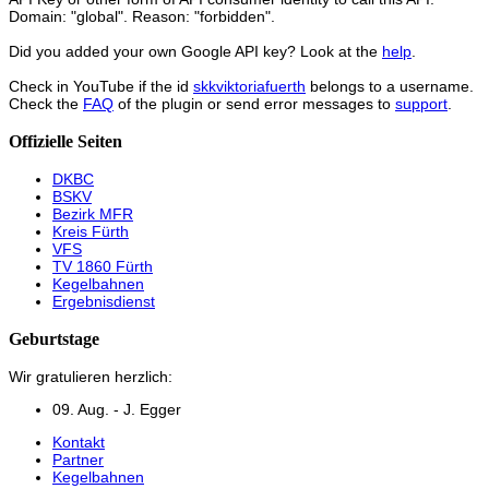
Domain: "global". Reason: "forbidden".
Did you added your own Google API key? Look at the
help
.
Check in YouTube if the id
skkviktoriafuerth
belongs to a username.
Check the
FAQ
of the plugin or send error messages to
support
.
Offizielle Seiten
DKBC
BSKV
Bezirk MFR
Kreis Fürth
VFS
TV 1860 Fürth
Kegelbahnen
Ergebnisdienst
Geburtstage
Wir gratulieren herzlich:
09. Aug. - J. Egger
Kontakt
Partner
Kegelbahnen