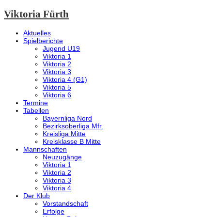
Viktoria Fürth
Aktuelles
Spielberichte
Jugend U19
Viktoria 1
Viktoria 2
Viktoria 3
Viktoria 4 (G1)
Viktoria 5
Viktoria 6
Termine
Tabellen
Bayernliga Nord
Bezirksoberliga Mfr.
Kreisliga Mitte
Kreisklasse B Mitte
Mannschaften
Neuzugänge
Viktoria 1
Viktoria 2
Viktoria 3
Viktoria 4
Der Klub
Vorstandschaft
Erfolge