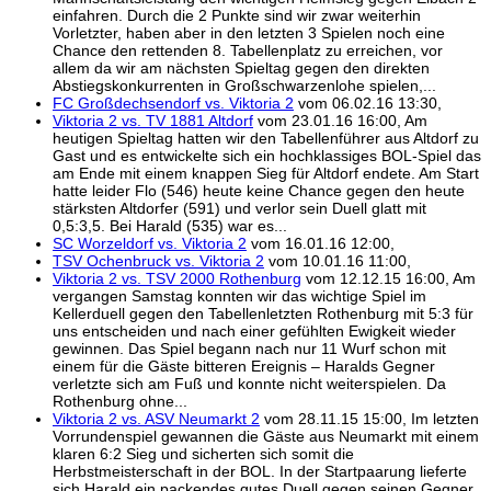
einfahren. Durch die 2 Punkte sind wir zwar weiterhin
Vorletzter, haben aber in den letzten 3 Spielen noch eine
Chance den rettenden 8. Tabellenplatz zu erreichen, vor
allem da wir am nächsten Spieltag gegen den direkten
Abstiegskonkurrenten in Großschwarzenlohe spielen,...
FC Großdechsendorf vs. Viktoria 2
vom 06.02.16 13:30,
Viktoria 2 vs. TV 1881 Altdorf
vom 23.01.16 16:00, Am
heutigen Spieltag hatten wir den Tabellenführer aus Altdorf zu
Gast und es entwickelte sich ein hochklassiges BOL-Spiel das
am Ende mit einem knappen Sieg für Altdorf endete. Am Start
hatte leider Flo (546) heute keine Chance gegen den heute
stärksten Altdorfer (591) und verlor sein Duell glatt mit
0,5:3,5. Bei Harald (535) war es...
SC Worzeldorf vs. Viktoria 2
vom 16.01.16 12:00,
TSV Ochenbruck vs. Viktoria 2
vom 10.01.16 11:00,
Viktoria 2 vs. TSV 2000 Rothenburg
vom 12.12.15 16:00, Am
vergangen Samstag konnten wir das wichtige Spiel im
Kellerduell gegen den Tabellenletzten Rothenburg mit 5:3 für
uns entscheiden und nach einer gefühlten Ewigkeit wieder
gewinnen. Das Spiel begann nach nur 11 Wurf schon mit
einem für die Gäste bitteren Ereignis – Haralds Gegner
verletzte sich am Fuß und konnte nicht weiterspielen. Da
Rothenburg ohne...
Viktoria 2 vs. ASV Neumarkt 2
vom 28.11.15 15:00, Im letzten
Vorrundenspiel gewannen die Gäste aus Neumarkt mit einem
klaren 6:2 Sieg und sicherten sich somit die
Herbstmeisterschaft in der BOL. In der Startpaarung lieferte
sich Harald ein packendes gutes Duell gegen seinen Gegner