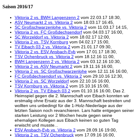
Saison 2016/17
Viktoria 2 vs. BWH Langenzenn 2
vom 22.03.17 18:30,
ASV Neumarkt 2 vs. Viktoria 2
vom 18.03.17 16:45,
SC Großschwarzenlohe vs. Viktoria 2
vom 11.03.17 14:15,
Viktoria 2 vs. FC Großdechsendorf
vom 04.03.17 16:00,
SC Worzeldorf vs. Viktoria 2
vom 18.02.17 12:00,
Viktoria 2 vs. TSV Kornburg
vom 04.02.17 15:00,
TV Eibach 03 2 vs. Viktoria 2
vom 21.01.17 09:30,
Viktoria 2 vs. ESV Ansbach-Eyb
vom 17.01.17 18:30,
TSV Ochenbruck vs. Viktoria 2
vom 18.12.16 11:00,
BWH Langenzenn 2 vs. Viktoria 2
vom 03.12.16 10:30,
Viktoria 2 vs. ASV Neumarkt 2
vom 19.11.16 16:00,
Viktoria 2 vs. SC Großschwarzenlohe
vom 12.11.16 16:00,
FC Großdechsendorf vs. Viktoria 2
vom 29.10.16 12:30,
Viktoria 2 vs. SC Worzeldorf
vom 22.10.16 16:00,
TSV Kornburg vs. Viktoria 2
vom 15.10.16 15:00,
Viktoria 2 vs. TV Eibach 03 2
vom 01.10.16 16:00, Das 2.
Heimspiel gegen die 2. Mannschaft von Eibach konnten wir
erstmalig ohne Ersatz aus der 3. Mannschaft bestreiten und
wollten uns unbedingt für die 1-Holz-Niederlage aus der
letzten Saison noch revanchieren. Lars hatte entgegen seiner
starken Leistung vor 2 Wochen heute gegen seine
ehemaligen Kollegen aus Eibach keinen so guten Tag
erwischt und musste...
ESV Ansbach-Eyb vs. Viktoria 2
vom 28.09.16 19:00,
Viktoria 2 vs. TSV Ochenbruck
vom 17.09.16 16:00,