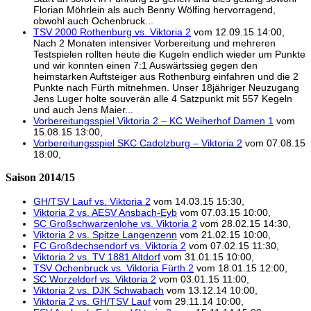
Florian Möhrlein als auch Benny Wölfing hervorragend,
obwohl auch Ochenbruck...
TSV 2000 Rothenburg vs. Viktoria 2
vom 12.09.15 14:00,
Nach 2 Monaten intensiver Vorbereitung und mehreren
Testspielen rollten heute die Kugeln endlich wieder um Punkte
und wir konnten einen 7:1 Auswärtssieg gegen den
heimstarken Auftsteiger aus Rothenburg einfahren und die 2
Punkte nach Fürth mitnehmen. Unser 18jähriger Neuzugang
Jens Luger holte souverän alle 4 Satzpunkt mit 557 Kegeln
und auch Jens Maier...
Vorbereitungsspiel Viktoria 2 – KC Weiherhof Damen 1
vom
15.08.15 13:00,
Vorbereitungsspiel SKC Cadolzburg – Viktoria 2
vom 07.08.15
18:00,
Saison 2014/15
GH/TSV Lauf vs. Viktoria 2
vom 14.03.15 15:30,
Viktoria 2 vs. AESV Ansbach-Eyb
vom 07.03.15 10:00,
SC Großschwarzenlohe vs. Viktoria 2
vom 28.02.15 14:30,
Viktoria 2 vs. Spitze Langenzenn
vom 21.02.15 10:00,
FC Großdechsendorf vs. Viktoria 2
vom 07.02.15 11:30,
Viktoria 2 vs. TV 1881 Altdorf
vom 31.01.15 10:00,
TSV Ochenbruck vs. Viktoria Fürth 2
vom 18.01.15 12:00,
SC Worzeldorf vs. Viktoria 2
vom 03.01.15 11:00,
Viktoria 2 vs. DJK Schwabach
vom 13.12.14 10:00,
Viktoria 2 vs. GH/TSV Lauf
vom 29.11.14 10:00,