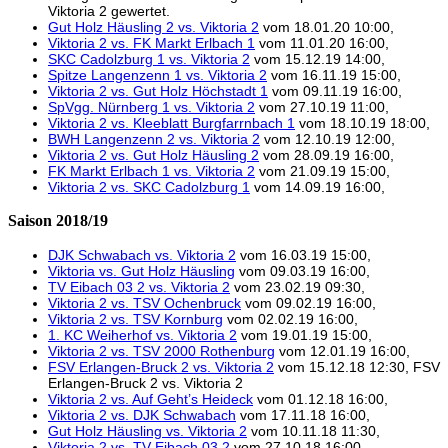
Viktoria 2 gewertet.
Gut Holz Häusling 2 vs. Viktoria 2
vom 18.01.20 10:00,
Viktoria 2 vs. FK Markt Erlbach 1
vom 11.01.20 16:00,
SKC Cadolzburg 1 vs. Viktoria 2
vom 15.12.19 14:00,
Spitze Langenzenn 1 vs. Viktoria 2
vom 16.11.19 15:00,
Viktoria 2 vs. Gut Holz Höchstadt 1
vom 09.11.19 16:00,
SpVgg. Nürnberg 1 vs. Viktoria 2
vom 27.10.19 11:00,
Viktoria 2 vs. Kleeblatt Burgfarrnbach 1
vom 18.10.19 18:00,
BWH Langenzenn 2 vs. Viktoria 2
vom 12.10.19 12:00,
Viktoria 2 vs. Gut Holz Häusling 2
vom 28.09.19 16:00,
FK Markt Erlbach 1 vs. Viktoria 2
vom 21.09.19 15:00,
Viktoria 2 vs. SKC Cadolzburg 1
vom 14.09.19 16:00,
Saison 2018/19
DJK Schwabach vs. Viktoria 2
vom 16.03.19 15:00,
Viktoria vs. Gut Holz Häusling
vom 09.03.19 16:00,
TV Eibach 03 2 vs. Viktoria 2
vom 23.02.19 09:30,
Viktoria 2 vs. TSV Ochenbruck
vom 09.02.19 16:00,
Viktoria 2 vs. TSV Kornburg
vom 02.02.19 16:00,
1. KC Weiherhof vs. Viktoria 2
vom 19.01.19 15:00,
Viktoria 2 vs. TSV 2000 Rothenburg
vom 12.01.19 16:00,
FSV Erlangen-Bruck 2 vs. Viktoria 2
vom 15.12.18 12:30, FSV
Erlangen-Bruck 2 vs. Viktoria 2
Viktoria 2 vs. Auf Geht’s Heideck
vom 01.12.18 16:00,
Viktoria 2 vs. DJK Schwabach
vom 17.11.18 16:00,
Gut Holz Häusling vs. Viktoria 2
vom 10.11.18 11:30,
Viktoria 2 vs. TV Eibach 03 2
vom 27.10.18 16:00,