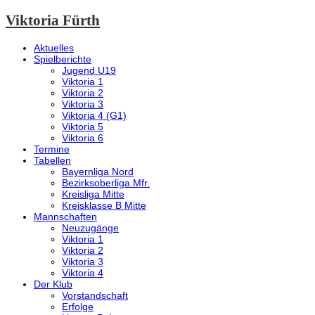
Viktoria Fürth
Aktuelles
Spielberichte
Jugend U19
Viktoria 1
Viktoria 2
Viktoria 3
Viktoria 4 (G1)
Viktoria 5
Viktoria 6
Termine
Tabellen
Bayernliga Nord
Bezirksoberliga Mfr.
Kreisliga Mitte
Kreisklasse B Mitte
Mannschaften
Neuzugänge
Viktoria 1
Viktoria 2
Viktoria 3
Viktoria 4
Der Klub
Vorstandschaft
Erfolge