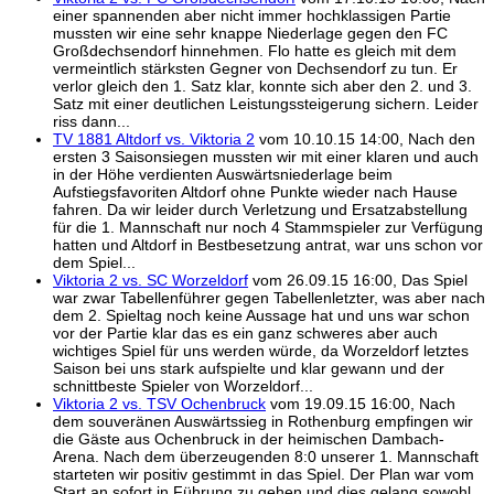
einer spannenden aber nicht immer hochklassigen Partie
mussten wir eine sehr knappe Niederlage gegen den FC
Großdechsendorf hinnehmen. Flo hatte es gleich mit dem
vermeintlich stärksten Gegner von Dechsendorf zu tun. Er
verlor gleich den 1. Satz klar, konnte sich aber den 2. und 3.
Satz mit einer deutlichen Leistungssteigerung sichern. Leider
riss dann...
TV 1881 Altdorf vs. Viktoria 2
vom 10.10.15 14:00, Nach den
ersten 3 Saisonsiegen mussten wir mit einer klaren und auch
in der Höhe verdienten Auswärtsniederlage beim
Aufstiegsfavoriten Altdorf ohne Punkte wieder nach Hause
fahren. Da wir leider durch Verletzung und Ersatzabstellung
für die 1. Mannschaft nur noch 4 Stammspieler zur Verfügung
hatten und Altdorf in Bestbesetzung antrat, war uns schon vor
dem Spiel...
Viktoria 2 vs. SC Worzeldorf
vom 26.09.15 16:00, Das Spiel
war zwar Tabellenführer gegen Tabellenletzter, was aber nach
dem 2. Spieltag noch keine Aussage hat und uns war schon
vor der Partie klar das es ein ganz schweres aber auch
wichtiges Spiel für uns werden würde, da Worzeldorf letztes
Saison bei uns stark aufspielte und klar gewann und der
schnittbeste Spieler von Worzeldorf...
Viktoria 2 vs. TSV Ochenbruck
vom 19.09.15 16:00, Nach
dem souveränen Auswärtssieg in Rothenburg empfingen wir
die Gäste aus Ochenbruck in der heimischen Dambach-
Arena. Nach dem überzeugenden 8:0 unserer 1. Mannschaft
starteten wir positiv gestimmt in das Spiel. Der Plan war vom
Start an sofort in Führung zu gehen und dies gelang sowohl