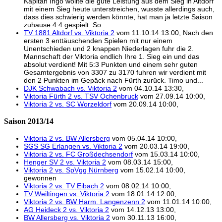
Kapitän Ingo wollte die gute Leistung aus dem Sieg in Altdorf
mit einem Sieg heute unterstreichen, wusste allerdings auch,
dass dies schwierig werden könnte, hat man ja letzte Saison
zuhause 4:4 gespielt. So...
TV 1881 Altdorf vs. Viktoria 2
vom 11.10.14 13:00, Nach den
ersten 3 enttäuschenden Spielen mit nur einem
Unentschieden und 2 knappen Niederlagen fuhr die 2.
Mannschaft der Viktoria endlich Ihre 1. Sieg ein und das
absolut verdient! Mit 5:3 Punkten und einem sehr guten
Gesamtergebnis von 3307 zu 3170 fuhren wir verdient mit
den 2 Punkten im Gepäck nach Fürth zurück. Timo und...
DJK Schwabach vs. Viktoria 2
vom 04.10.14 13:30,
Viktoria Fürth 2 vs. TSV Ochenbruck
vom 27.09.14 10:00,
Viktoria 2 vs. SC Worzeldorf
vom 20.09.14 10:00,
Saison 2013/14
Viktoria 2 vs. BW Allersberg
vom 05.04.14 10:00,
SGS SG Erlangen vs. Viktoria 2
vom 20.03.14 19:00,
Viktoria 2 vs. FC Großdechsendorf
vom 15.03.14 10:00,
Henger SV 2 vs. Viktoria 2
vom 08.03.14 15:00,
Viktoria 2 vs. SpVgg Nürnberg
vom 15.02.14 10:00,
gewonnen
Viktoria 2 vs. TV Eibach 2
vom 08.02.14 10:00,
TV Weiltingen vs. Viktoria 2
vom 18.01.14 12:00,
Viktoria 2 vs. BW Harm. Langenzenn 2
vom 11.01.14 10:00,
AG Heideck 2 vs. Viktoria 2
vom 14.12.13 13:00,
BW Allersberg vs. Viktoria 2
vom 30.11.13 16:00,