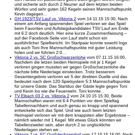
und sicherte sich durch 2 Neuner auf dem letzten beiden
Würfen und sehr guten 162 Kegeln seinen Mannschaftspunkt.
Kevin dagegen...
GH 1923/TSV Lauf vs. Viktoria 2
vom 14.11.15 15:30, Nach
einem am Anfang spannenden Spiel verloren wir das Spiel
beim Favoriten und Aufstiegskandidaten TSV Lauf am Ende
mit 6:2 doch deutlich. Hier eine kurze Zusammenfassung –
auf der Facebook-Seite von Lauf steht schon ein
ausführlicher Spielbericht. Im Startpaar konnte sowohl Ingo
als auch Toni Ihre Mannschaftspunkte mit guter Leistung
holen und wir führten 2:0...
Viktoria 2 vs. SC Großschwarzenlohe
vom 07.11.15 16:00,
Nachdem die letzen beiden Heimspiele mit je 1 Kegel
verloren gingen mussten wir gegen Großscharzenlohe die
nächste bitte Niederlage einstecken. Trotz besserem
Gesamtergebnis verloren wir 5 der direkten Duelle und das
bedeutet nach dem 120-Spielsystem 5:3 Mannschaftspunkte
für unsere Gäste. Das Startduo der Gäste legte gegen Toni
und Kevin los wie die Feuerwehr. Toni konnte...
TV Eibach 03 2 vs. Viktoria 2
vom 24.10.15 15:30, Beide
Mannschaften waren mit 6:4 Punkten vor dem Spieltag
Tabellennachbarn und auch genau so knapp und spannend
entwickelte sich das Spiel. Und wie auch beim letzten
Heimspiel verloren wir mit dem knappsten aller Ergebnisse –
nämlich wieder mit 1 Kegel. Mit etwas Glück könnten wir
Tabellenzweiter sein, aber durch 2 so unglückliche
Niederlagen stehen wir...
Viktoria 2 vs. FC Großdechsendorf
vom 17.10.15 16:00, Nach