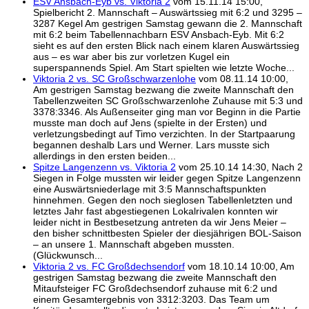
ESV Ansbach-Eyb vs. Viktoria 2
vom 15.11.14 15:00,
Spielbericht 2. Mannschaft – Auswärtssieg mit 6:2 und 3295 –
3287 Kegel Am gestrigen Samstag gewann die 2. Mannschaft
mit 6:2 beim Tabellennachbarn ESV Ansbach-Eyb. Mit 6:2
sieht es auf den ersten Blick nach einem klaren Auswärtssieg
aus – es war aber bis zur vorletzen Kugel ein
superspannends Spiel. Am Start spielten wie letzte Woche...
Viktoria 2 vs. SC Großschwarzenlohe
vom 08.11.14 10:00,
Am gestrigen Samstag bezwang die zweite Mannschaft den
Tabellenzweiten SC Großschwarzenlohe Zuhause mit 5:3 und
3378:3346. Als Außenseiter ging man vor Beginn in die Partie
musste man doch auf Jens (spielte in der Ersten) und
verletzungsbedingt auf Timo verzichten. In der Startpaarung
begannen deshalb Lars und Werner. Lars musste sich
allerdings in den ersten beiden...
Spitze Langenzenn vs. Viktoria 2
vom 25.10.14 14:30, Nach 2
Siegen in Folge mussten wir leider gegen Spitze Langenzenn
eine Auswärtsniederlage mit 3:5 Mannschaftspunkten
hinnehmen. Gegen den noch sieglosen Tabellenletzten und
letztes Jahr fast abgestiegenen Lokalrivalen konnten wir
leider nicht in Bestbesetzung antreten da wir Jens Meier –
den bisher schnittbesten Spieler der diesjährigen BOL-Saison
– an unsere 1. Mannschaft abgeben mussten.
(Glückwunsch...
Viktoria 2 vs. FC Großdechsendorf
vom 18.10.14 10:00, Am
gestrigen Samstag bezwang die zweite Mannschaft den
Mitaufsteiger FC Großdechsendorf zuhause mit 6:2 und
einem Gesamtergebnis von 3312:3203. Das Team um