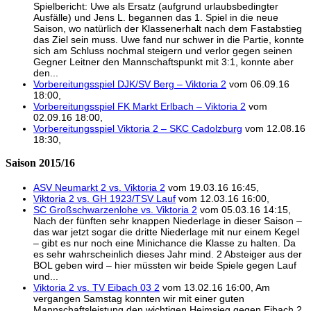
Spielbericht: Uwe als Ersatz (aufgrund urlaubsbedingter
Ausfälle) und Jens L. begannen das 1. Spiel in die neue
Saison, wo natürlich der Klassenerhalt nach dem Fastabstieg
das Ziel sein muss. Uwe fand nur schwer in die Partie, konnte
sich am Schluss nochmal steigern und verlor gegen seinen
Gegner Leitner den Mannschaftspunkt mit 3:1, konnte aber
den...
Vorbereitungsspiel DJK/SV Berg – Viktoria 2
vom 06.09.16
18:00,
Vorbereitungsspiel FK Markt Erlbach – Viktoria 2
vom
02.09.16 18:00,
Vorbereitungsspiel Viktoria 2 – SKC Cadolzburg
vom 12.08.16
18:30,
Saison 2015/16
ASV Neumarkt 2 vs. Viktoria 2
vom 19.03.16 16:45,
Viktoria 2 vs. GH 1923/TSV Lauf
vom 12.03.16 16:00,
SC Großschwarzenlohe vs. Viktoria 2
vom 05.03.16 14:15,
Nach der fünften sehr knappen Niederlage in dieser Saison –
das war jetzt sogar die dritte Niederlage mit nur einem Kegel
– gibt es nur noch eine Minichance die Klasse zu halten. Da
es sehr wahrscheinlich dieses Jahr mind. 2 Absteiger aus der
BOL geben wird – hier müssten wir beide Spiele gegen Lauf
und...
Viktoria 2 vs. TV Eibach 03 2
vom 13.02.16 16:00, Am
vergangen Samstag konnten wir mit einer guten
Mannschaftsleistung den wichtigen Heimsieg gegen Eibach 2