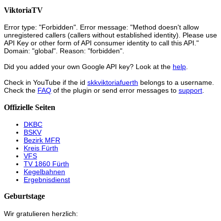
ViktoriaTV
Error type: "Forbidden". Error message: "Method doesn't allow
unregistered callers (callers without established identity). Please use
API Key or other form of API consumer identity to call this API."
Domain: "global". Reason: "forbidden".
Did you added your own Google API key? Look at the
help
.
Check in YouTube if the id
skkviktoriafuerth
belongs to a username.
Check the
FAQ
of the plugin or send error messages to
support
.
Offizielle Seiten
DKBC
BSKV
Bezirk MFR
Kreis Fürth
VFS
TV 1860 Fürth
Kegelbahnen
Ergebnisdienst
Geburtstage
Wir gratulieren herzlich: