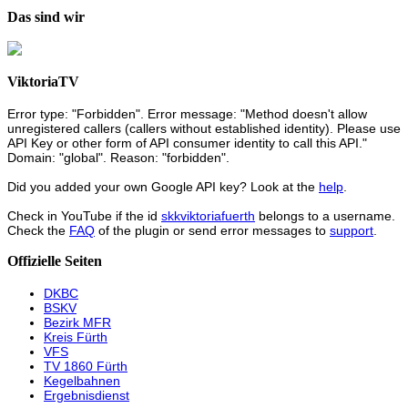
Das sind wir
ViktoriaTV
Error type: "Forbidden". Error message: "Method doesn't allow
unregistered callers (callers without established identity). Please use
API Key or other form of API consumer identity to call this API."
Domain: "global". Reason: "forbidden".
Did you added your own Google API key? Look at the
help
.
Check in YouTube if the id
skkviktoriafuerth
belongs to a username.
Check the
FAQ
of the plugin or send error messages to
support
.
Offizielle Seiten
DKBC
BSKV
Bezirk MFR
Kreis Fürth
VFS
TV 1860 Fürth
Kegelbahnen
Ergebnisdienst