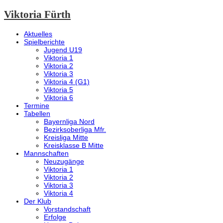
Viktoria Fürth
Aktuelles
Spielberichte
Jugend U19
Viktoria 1
Viktoria 2
Viktoria 3
Viktoria 4 (G1)
Viktoria 5
Viktoria 6
Termine
Tabellen
Bayernliga Nord
Bezirksoberliga Mfr.
Kreisliga Mitte
Kreisklasse B Mitte
Mannschaften
Neuzugänge
Viktoria 1
Viktoria 2
Viktoria 3
Viktoria 4
Der Klub
Vorstandschaft
Erfolge