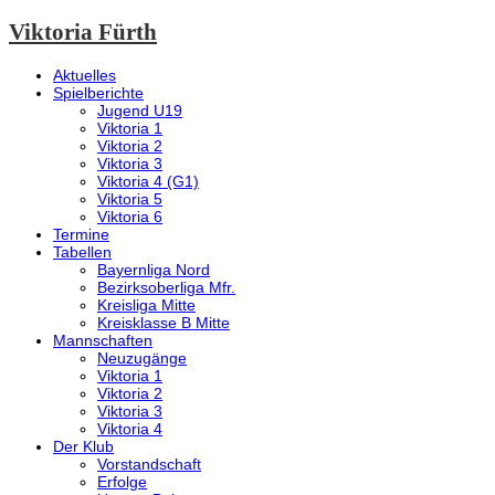
Viktoria Fürth
Aktuelles
Spielberichte
Jugend U19
Viktoria 1
Viktoria 2
Viktoria 3
Viktoria 4 (G1)
Viktoria 5
Viktoria 6
Termine
Tabellen
Bayernliga Nord
Bezirksoberliga Mfr.
Kreisliga Mitte
Kreisklasse B Mitte
Mannschaften
Neuzugänge
Viktoria 1
Viktoria 2
Viktoria 3
Viktoria 4
Der Klub
Vorstandschaft
Erfolge