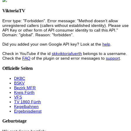
ViktoriaTV
Error type: "Forbidden". Error message: "Method doesn't allow
unregistered callers (callers without established identity). Please use
API Key or other form of API consumer identity to call this API."
Domain: "global". Reason: "forbidden".
Did you added your own Google API key? Look at the
help
.
Check in YouTube if the id
skkviktoriafuerth
belongs to a username.
Check the
FAQ
of the plugin or send error messages to
support
.
Offizielle Seiten
DKBC
BSKV
Bezirk MFR
Kreis Fürth
VFS
TV 1860 Fürth
Kegelbahnen
Ergebnisdienst
Geburtstage