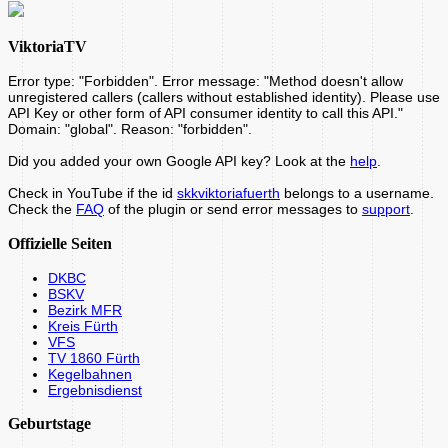
ViktoriaTV
Error type: "Forbidden". Error message: "Method doesn't allow
unregistered callers (callers without established identity). Please use
API Key or other form of API consumer identity to call this API."
Domain: "global". Reason: "forbidden".
Did you added your own Google API key? Look at the
help
.
Check in YouTube if the id
skkviktoriafuerth
belongs to a username.
Check the
FAQ
of the plugin or send error messages to
support
.
Offizielle Seiten
DKBC
BSKV
Bezirk MFR
Kreis Fürth
VFS
TV 1860 Fürth
Kegelbahnen
Ergebnisdienst
Geburtstage