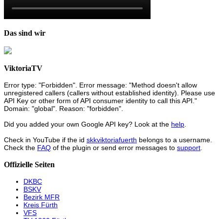
Das sind wir
ViktoriaTV
Error type: "Forbidden". Error message: "Method doesn't allow
unregistered callers (callers without established identity). Please use
API Key or other form of API consumer identity to call this API."
Domain: "global". Reason: "forbidden".
Did you added your own Google API key? Look at the
help
.
Check in YouTube if the id
skkviktoriafuerth
belongs to a username.
Check the
FAQ
of the plugin or send error messages to
support
.
Offizielle Seiten
DKBC
BSKV
Bezirk MFR
Kreis Fürth
VFS