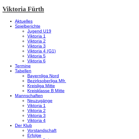
Viktoria Fürth
Aktuelles
Spielberichte
Jugend U19
Viktoria 1
Viktoria 2
Viktoria 3
Viktoria 4 (G1)
Viktoria 5
Viktoria 6
Termine
Tabellen
Bayernliga Nord
Bezirksoberliga Mfr.
Kreisliga Mitte
Kreisklasse B Mitte
Mannschaften
Neuzugänge
Viktoria 1
Viktoria 2
Viktoria 3
Viktoria 4
Der Klub
Vorstandschaft
Erfolge