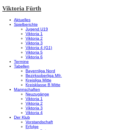
Viktoria Fürth
Aktuelles
Spielberichte
Jugend U19
Viktoria 1
Viktoria 2
Viktoria 3
Viktoria 4 (G1)
Viktoria 5
Viktoria 6
Termine
Tabellen
Bayernliga Nord
Bezirksoberliga Mfr.
Kreisliga Mitte
Kreisklasse B Mitte
Mannschaften
Neuzugänge
Viktoria 1
Viktoria 2
Viktoria 3
Viktoria 4
Der Klub
Vorstandschaft
Erfolge