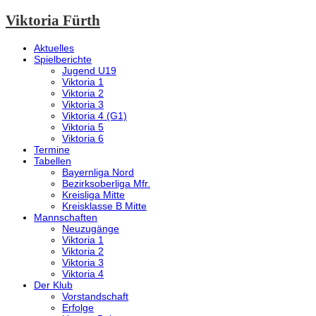
Viktoria Fürth
Aktuelles
Spielberichte
Jugend U19
Viktoria 1
Viktoria 2
Viktoria 3
Viktoria 4 (G1)
Viktoria 5
Viktoria 6
Termine
Tabellen
Bayernliga Nord
Bezirksoberliga Mfr.
Kreisliga Mitte
Kreisklasse B Mitte
Mannschaften
Neuzugänge
Viktoria 1
Viktoria 2
Viktoria 3
Viktoria 4
Der Klub
Vorstandschaft
Erfolge