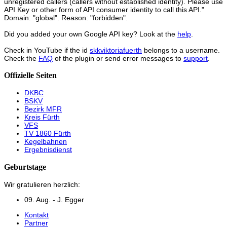
unregistered callers (callers without established identity). Please use
API Key or other form of API consumer identity to call this API."
Domain: "global". Reason: "forbidden".
Did you added your own Google API key? Look at the
help
.
Check in YouTube if the id
skkviktoriafuerth
belongs to a username.
Check the
FAQ
of the plugin or send error messages to
support
.
Offizielle Seiten
DKBC
BSKV
Bezirk MFR
Kreis Fürth
VFS
TV 1860 Fürth
Kegelbahnen
Ergebnisdienst
Geburtstage
Wir gratulieren herzlich:
09. Aug. - J. Egger
Kontakt
Partner