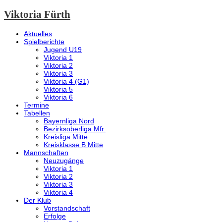
Viktoria Fürth
Aktuelles
Spielberichte
Jugend U19
Viktoria 1
Viktoria 2
Viktoria 3
Viktoria 4 (G1)
Viktoria 5
Viktoria 6
Termine
Tabellen
Bayernliga Nord
Bezirksoberliga Mfr.
Kreisliga Mitte
Kreisklasse B Mitte
Mannschaften
Neuzugänge
Viktoria 1
Viktoria 2
Viktoria 3
Viktoria 4
Der Klub
Vorstandschaft
Erfolge