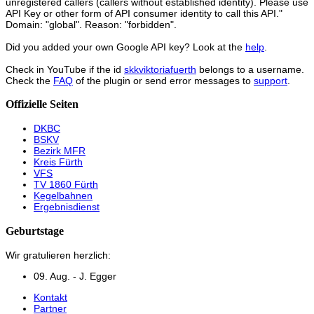
unregistered callers (callers without established identity). Please use
API Key or other form of API consumer identity to call this API."
Domain: "global". Reason: "forbidden".
Did you added your own Google API key? Look at the
help
.
Check in YouTube if the id
skkviktoriafuerth
belongs to a username.
Check the
FAQ
of the plugin or send error messages to
support
.
Offizielle Seiten
DKBC
BSKV
Bezirk MFR
Kreis Fürth
VFS
TV 1860 Fürth
Kegelbahnen
Ergebnisdienst
Geburtstage
Wir gratulieren herzlich:
09. Aug. - J. Egger
Kontakt
Partner