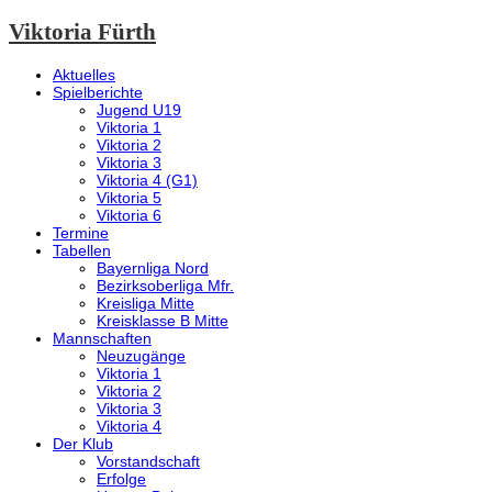
Viktoria Fürth
Aktuelles
Spielberichte
Jugend U19
Viktoria 1
Viktoria 2
Viktoria 3
Viktoria 4 (G1)
Viktoria 5
Viktoria 6
Termine
Tabellen
Bayernliga Nord
Bezirksoberliga Mfr.
Kreisliga Mitte
Kreisklasse B Mitte
Mannschaften
Neuzugänge
Viktoria 1
Viktoria 2
Viktoria 3
Viktoria 4
Der Klub
Vorstandschaft
Erfolge