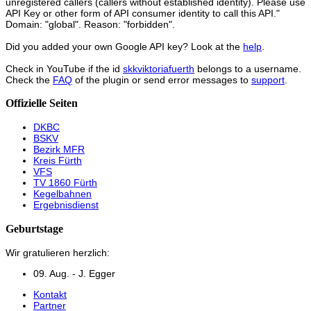
unregistered callers (callers without established identity). Please use
API Key or other form of API consumer identity to call this API."
Domain: "global". Reason: "forbidden".
Did you added your own Google API key? Look at the
help
.
Check in YouTube if the id
skkviktoriafuerth
belongs to a username.
Check the
FAQ
of the plugin or send error messages to
support
.
Offizielle Seiten
DKBC
BSKV
Bezirk MFR
Kreis Fürth
VFS
TV 1860 Fürth
Kegelbahnen
Ergebnisdienst
Geburtstage
Wir gratulieren herzlich:
09. Aug. - J. Egger
Kontakt
Partner