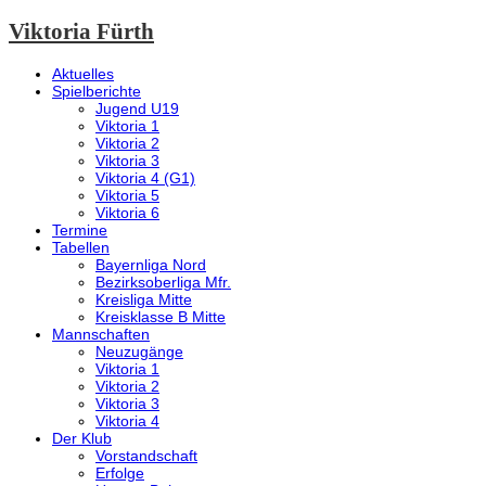
Viktoria Fürth
Aktuelles
Spielberichte
Jugend U19
Viktoria 1
Viktoria 2
Viktoria 3
Viktoria 4 (G1)
Viktoria 5
Viktoria 6
Termine
Tabellen
Bayernliga Nord
Bezirksoberliga Mfr.
Kreisliga Mitte
Kreisklasse B Mitte
Mannschaften
Neuzugänge
Viktoria 1
Viktoria 2
Viktoria 3
Viktoria 4
Der Klub
Vorstandschaft
Erfolge