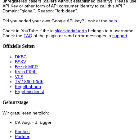
unregistered callers (callers without established identity). Please use
API Key or other form of API consumer identity to call this API."
Domain: "global". Reason: "forbidden".
Did you added your own Google API key? Look at the
help
.
Check in YouTube if the id
skkviktoriafuerth
belongs to a username.
Check the
FAQ
of the plugin or send error messages to
support
.
Offizielle Seiten
DKBC
BSKV
Bezirk MFR
Kreis Fürth
VFS
TV 1860 Fürth
Kegelbahnen
Ergebnisdienst
Geburtstage
Wir gratulieren herzlich:
09. Aug. - J. Egger
Kontakt
Partner