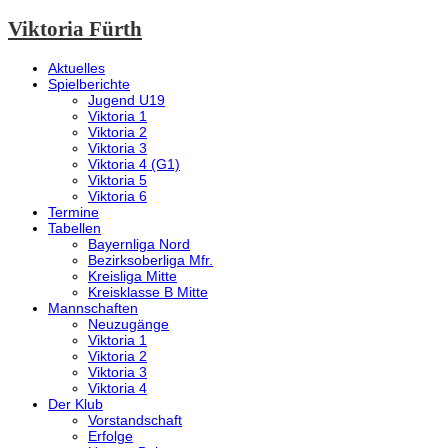
Viktoria Fürth
Aktuelles
Spielberichte
Jugend U19
Viktoria 1
Viktoria 2
Viktoria 3
Viktoria 4 (G1)
Viktoria 5
Viktoria 6
Termine
Tabellen
Bayernliga Nord
Bezirksoberliga Mfr.
Kreisliga Mitte
Kreisklasse B Mitte
Mannschaften
Neuzugänge
Viktoria 1
Viktoria 2
Viktoria 3
Viktoria 4
Der Klub
Vorstandschaft
Erfolge