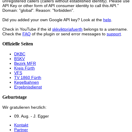
unregistered callers (callers without established identity). Please use
API Key or other form of API consumer identity to call this API."
Domain: "global". Reason: "forbidden".
Did you added your own Google API key? Look at the
help
.
Check in YouTube if the id
skkviktoriafuerth
belongs to a username.
Check the
FAQ
of the plugin or send error messages to
support
.
Offizielle Seiten
DKBC
BSKV
Bezirk MFR
Kreis Fürth
VFS
TV 1860 Fürth
Kegelbahnen
Ergebnisdienst
Geburtstage
Wir gratulieren herzlich:
09. Aug. - J. Egger
Kontakt
Partner