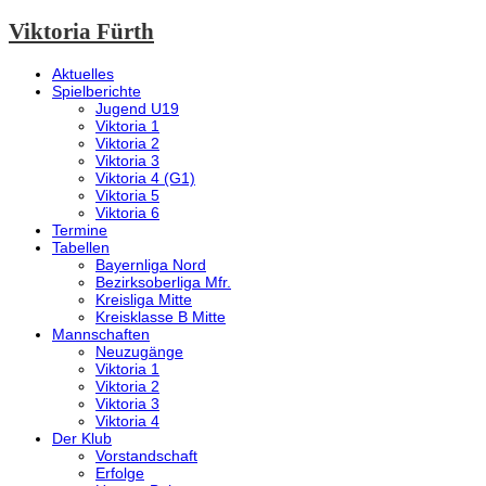
Viktoria Fürth
Aktuelles
Spielberichte
Jugend U19
Viktoria 1
Viktoria 2
Viktoria 3
Viktoria 4 (G1)
Viktoria 5
Viktoria 6
Termine
Tabellen
Bayernliga Nord
Bezirksoberliga Mfr.
Kreisliga Mitte
Kreisklasse B Mitte
Mannschaften
Neuzugänge
Viktoria 1
Viktoria 2
Viktoria 3
Viktoria 4
Der Klub
Vorstandschaft
Erfolge