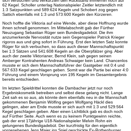
sich verbuchen und verkürzten den Rückstand immerhin noch auf
62 Kegel. Scholler unterlag Nationalspieler Zeitler letztendlich mit
1:3 Satzpunkten und 589:624 Kegeln und Schobert zog gegen
Sattich ebenfalls mit 1:3 und 573:600 Kegeln den Kürzeren.
Noch hoffte die Viktoria auf eine Wende, aber diese Hoffnung wurde
ihnen schnell genommen. Im Mittelabschnitt gab der Fürther
Neuzugang Sebastian Rüger sein Bundesligadebüt. Die ihm
anzumerkende Nervosität nutze sein Gegenspieler Patrick Krieger
rigoros aus und ging sofort in Führung. Erst den letzten Satz konnte
Rüger für sich verbuchen, so dass auch dieser Mannschaftspunkt
bei 1:3 Sätzen und 541:608 Kegeln an die Oberpfälzer ging. Aber
auch der zweite Viktorianer, Bernd Klein, sah gegen seinen
Amberger Kontrahenten Andreas Schwaiger kein Land. Chancenlos
musste er sich dem Mannschaftsführer der Gastgeber mit 0:4 und
567:633 Kegel geschlagen geben. Somit war die Partie bei einer 4:0
Führung und einem Vorsprung von 195 Kegeln im Gesamtergebnis
bereits entschieden.
Im letzten Spieldrittel konnten die Dambacher jetzt nur noch
Ergebniskosmetik betreiben und selbst diese gelang nicht. Lange
Zeit sah es so aus, als könnte dem ebenfalls neu in die Mannschaft
gekommenen Benjamin Wölfing gegen Wolfgang Häckl dies
gelingen, aber am Ende musste er sich auch mit 1:3 und 529:564
Kegel geschlagen geben. Aber einen Lichtblick gab es doch noch
auf Fürther Seite. Auch wenn es zu keinem Punktgewinn reichte,
gab der erst 17jährige U18-Nationalspieler Melvin Rohn ein
gelungenes Bundesligadebüt. Der kurzfristig für den eigentlich
vorgesehenen Jens Maier ins Spiel geschickte Ex-Rothenburger