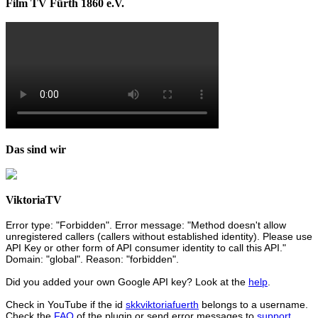
Film TV Fürth 1860 e.V.
Das sind wir
ViktoriaTV
Error type: "Forbidden". Error message: "Method doesn't allow
unregistered callers (callers without established identity). Please use
API Key or other form of API consumer identity to call this API."
Domain: "global". Reason: "forbidden".
Did you added your own Google API key? Look at the
help
.
Check in YouTube if the id
skkviktoriafuerth
belongs to a username.
Check the
FAQ
of the plugin or send error messages to
support
.