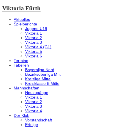
Viktoria Fürth
Aktuelles
Spielberichte
Jugend U19
Viktoria 1
Viktoria 2
Viktoria 3
Viktoria 4 (G1)
Viktoria 5
Viktoria 6
Termine
Tabellen
Bayernliga Nord
Bezirksoberliga Mfr.
Kreisliga Mitte
Kreisklasse B Mitte
Mannschaften
Neuzugänge
Viktoria 1
Viktoria 2
Viktoria 3
Viktoria 4
Der Klub
Vorstandschaft
Erfolge