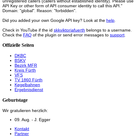
unregistered callers (callers without established identity). Please use
API Key or other form of API consumer identity to call this API."
Domain: "global". Reason: "forbidden".
Did you added your own Google API key? Look at the
help
.
Check in YouTube if the id
skkviktoriafuerth
belongs to a username.
Check the
FAQ
of the plugin or send error messages to
support
.
Offizielle Seiten
DKBC
BSKV
Bezirk MFR
Kreis Fürth
VFS
TV 1860 Fürth
Kegelbahnen
Ergebnisdienst
Geburtstage
Wir gratulieren herzlich:
09. Aug. - J. Egger
Kontakt
Partner