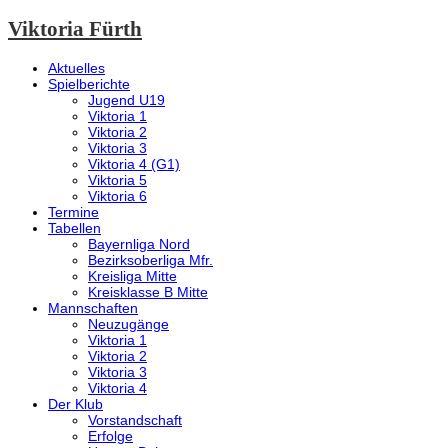
Viktoria Fürth
Aktuelles
Spielberichte
Jugend U19
Viktoria 1
Viktoria 2
Viktoria 3
Viktoria 4 (G1)
Viktoria 5
Viktoria 6
Termine
Tabellen
Bayernliga Nord
Bezirksoberliga Mfr.
Kreisliga Mitte
Kreisklasse B Mitte
Mannschaften
Neuzugänge
Viktoria 1
Viktoria 2
Viktoria 3
Viktoria 4
Der Klub
Vorstandschaft
Erfolge