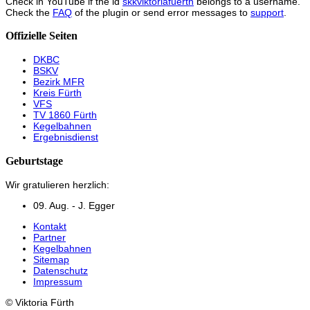
Check in YouTube if the id
skkviktoriafuerth
belongs to a username.
Check the
FAQ
of the plugin or send error messages to
support
.
Offizielle Seiten
DKBC
BSKV
Bezirk MFR
Kreis Fürth
VFS
TV 1860 Fürth
Kegelbahnen
Ergebnisdienst
Geburtstage
Wir gratulieren herzlich:
09. Aug. - J. Egger
Kontakt
Partner
Kegelbahnen
Sitemap
Datenschutz
Impressum
© Viktoria Fürth