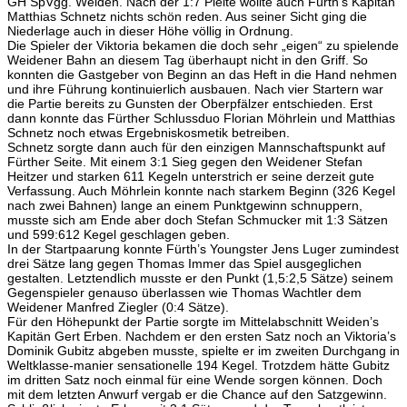
GH SpVgg. Weiden. Nach der 1:7 Pleite wollte auch Fürth’s Kapitän
Matthias Schnetz nichts schön reden. Aus seiner Sicht ging die
Niederlage auch in dieser Höhe völlig in Ordnung.
Die Spieler der Viktoria bekamen die doch sehr „eigen“ zu spielende
Weidener Bahn an diesem Tag überhaupt nicht in den Griff. So
konnten die Gastgeber von Beginn an das Heft in die Hand nehmen
und ihre Führung kontinuierlich ausbauen. Nach vier Startern war
die Partie bereits zu Gunsten der Oberpfälzer entschieden. Erst
dann konnte das Fürther Schlussduo Florian Möhrlein und Matthias
Schnetz noch etwas Ergebniskosmetik betreiben.
Schnetz sorgte dann auch für den einzigen Mannschaftspunkt auf
Fürther Seite. Mit einem 3:1 Sieg gegen den Weidener Stefan
Heitzer und starken 611 Kegeln unterstrich er seine derzeit gute
Verfassung. Auch Möhrlein konnte nach starkem Beginn (326 Kegel
nach zwei Bahnen) lange an einem Punktgewinn schnuppern,
musste sich am Ende aber doch Stefan Schmucker mit 1:3 Sätzen
und 599:612 Kegel geschlagen geben.
In der Startpaarung konnte Fürth’s Youngster Jens Luger zumindest
drei Sätze lang gegen Thomas Immer das Spiel ausgeglichen
gestalten. Letztendlich musste er den Punkt (1,5:2,5 Sätze) seinem
Gegenspieler genauso überlassen wie Thomas Wachtler dem
Weidener Manfred Ziegler (0:4 Sätze).
Für den Höhepunkt der Partie sorgte im Mittelabschnitt Weiden’s
Kapitän Gert Erben. Nachdem er den ersten Satz noch an Viktoria’s
Dominik Gubitz abgeben musste, spielte er im zweiten Durchgang in
Weltklasse-manier sensationelle 194 Kegel. Trotzdem hätte Gubitz
im dritten Satz noch einmal für eine Wende sorgen können. Doch
mit dem letzten Anwurf vergab er die Chance auf den Satzgewinn.