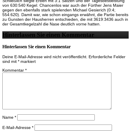
Schließlich siegte Erben mit 3:1 Sätzen und der Tagesbestleistung
von 630:540 Kegel. Chancenlos war auch der Fürther Jens Maier
gegen den ebenfalls stark spielenden Michael Gesierich (0:4;
554:620). Damit war, wie schon eingangs erwähnt, die Partie bereits
zu Gunsten der Hausherren entschieden, die mit 3619:3436 auch in
der Gesamtkegelzahl die Nase deutlich vorne hatten.
Hinterlassen Sie einen Kommentar
Hinterlassen Sie einen Kommentar
Deine E-Mail-Adresse wird nicht veröffentlicht.
Erforderliche Felder
sind mit
*
markiert
Kommentar
*
Name
*
E-Mail-Adresse
*