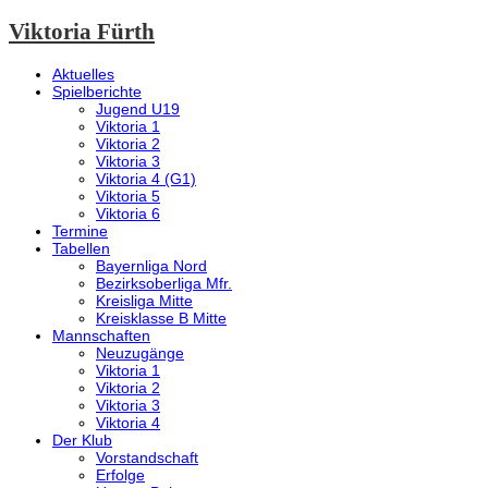
Viktoria Fürth
Aktuelles
Spielberichte
Jugend U19
Viktoria 1
Viktoria 2
Viktoria 3
Viktoria 4 (G1)
Viktoria 5
Viktoria 6
Termine
Tabellen
Bayernliga Nord
Bezirksoberliga Mfr.
Kreisliga Mitte
Kreisklasse B Mitte
Mannschaften
Neuzugänge
Viktoria 1
Viktoria 2
Viktoria 3
Viktoria 4
Der Klub
Vorstandschaft
Erfolge