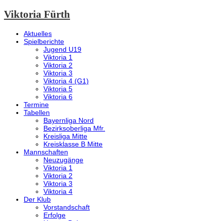
Viktoria Fürth
Aktuelles
Spielberichte
Jugend U19
Viktoria 1
Viktoria 2
Viktoria 3
Viktoria 4 (G1)
Viktoria 5
Viktoria 6
Termine
Tabellen
Bayernliga Nord
Bezirksoberliga Mfr.
Kreisliga Mitte
Kreisklasse B Mitte
Mannschaften
Neuzugänge
Viktoria 1
Viktoria 2
Viktoria 3
Viktoria 4
Der Klub
Vorstandschaft
Erfolge