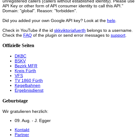
unregistered callers (callers without established identity). Please use
API Key or other form of API consumer identity to call this API."
Domain: "global". Reason: "forbidden".
Did you added your own Google API key? Look at the
help
.
Check in YouTube if the id
skkviktoriafuerth
belongs to a username.
Check the
FAQ
of the plugin or send error messages to
support
.
Offizielle Seiten
DKBC
BSKV
Bezirk MFR
Kreis Fürth
VFS
TV 1860 Fürth
Kegelbahnen
Ergebnisdienst
Geburtstage
Wir gratulieren herzlich:
09. Aug. - J. Egger
Kontakt
Partner