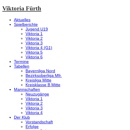
Viktoria Fürth
Aktuelles
Spielberichte
Jugend U19
Viktoria 1
Viktoria 2
Viktoria 3
Viktoria 4 (G1)
Viktoria 5
Viktoria 6
Termine
Tabellen
Bayernliga Nord
Bezirksoberliga Mfr.
Kreisliga Mitte
Kreisklasse B Mitte
Mannschaften
Neuzugänge
Viktoria 1
Viktoria 2
Viktoria 3
Viktoria 4
Der Klub
Vorstandschaft
Erfolge