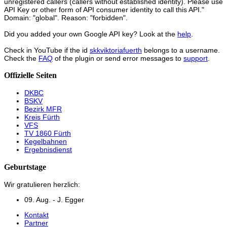
unregistered callers (callers without established identity). Please use
API Key or other form of API consumer identity to call this API."
Domain: "global". Reason: "forbidden".
Did you added your own Google API key? Look at the
help
.
Check in YouTube if the id
skkviktoriafuerth
belongs to a username.
Check the
FAQ
of the plugin or send error messages to
support
.
Offizielle Seiten
DKBC
BSKV
Bezirk MFR
Kreis Fürth
VFS
TV 1860 Fürth
Kegelbahnen
Ergebnisdienst
Geburtstage
Wir gratulieren herzlich:
09. Aug. - J. Egger
Kontakt
Partner