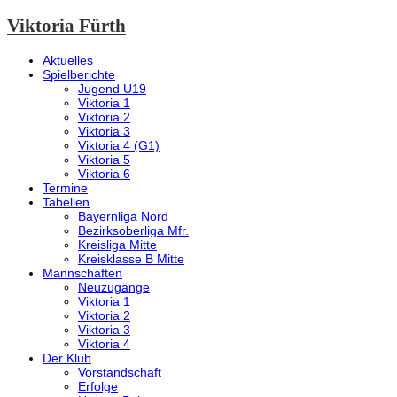
Viktoria Fürth
Aktuelles
Spielberichte
Jugend U19
Viktoria 1
Viktoria 2
Viktoria 3
Viktoria 4 (G1)
Viktoria 5
Viktoria 6
Termine
Tabellen
Bayernliga Nord
Bezirksoberliga Mfr.
Kreisliga Mitte
Kreisklasse B Mitte
Mannschaften
Neuzugänge
Viktoria 1
Viktoria 2
Viktoria 3
Viktoria 4
Der Klub
Vorstandschaft
Erfolge