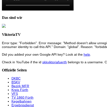
Das sind wir
ViktoriaTV
Error type: "Forbidden". Error message: "Method doesn't allow unregist
consumer identity to call this API." Domain: "global". Reason: "forbidd
Did you added your own Google API key? Look at the
help
.
Check in YouTube if the id
skkviktoriafuerth
belongs to a username. 
Offizielle Seiten
DKBC
BSKV
Bezirk MFR
Kreis Fürth
VFS
TV 1860 Fürth
Kegelbahnen
Ergebnisdienst