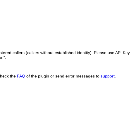
ered callers (callers without established identity). Please use API Key 
en".
Check the
FAQ
of the plugin or send error messages to
support
.