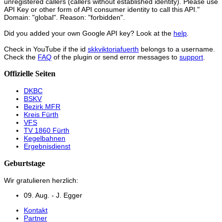
unregistered callers (callers without established identity). Please use
API Key or other form of API consumer identity to call this API."
Domain: "global". Reason: "forbidden".
Did you added your own Google API key? Look at the
help
.
Check in YouTube if the id
skkviktoriafuerth
belongs to a username.
Check the
FAQ
of the plugin or send error messages to
support
.
Offizielle Seiten
DKBC
BSKV
Bezirk MFR
Kreis Fürth
VFS
TV 1860 Fürth
Kegelbahnen
Ergebnisdienst
Geburtstage
Wir gratulieren herzlich:
09. Aug. - J. Egger
Kontakt
Partner