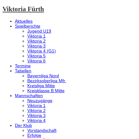
Viktoria Fürth
Aktuelles
Spielberichte
Jugend U19
Viktoria 1
Viktoria 2
Viktoria 3
Viktoria 4 (G1)
Viktoria 5
Viktoria 6
Termine
Tabellen
Bayernliga Nord
Bezirksoberliga Mfr.
Kreisliga Mitte
Kreisklasse B Mitte
Mannschaften
Neuzugänge
Viktoria 1
Viktoria 2
Viktoria 3
Viktoria 4
Der Klub
Vorstandschaft
Erfolge