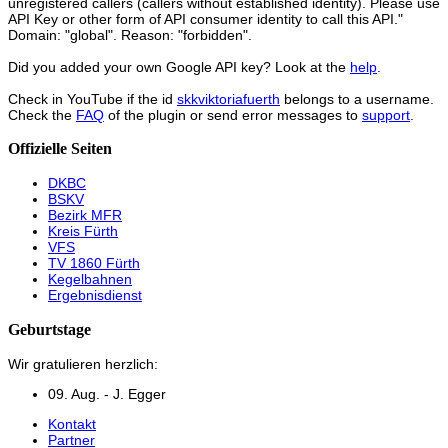
unregistered callers (callers without established identity). Please use
API Key or other form of API consumer identity to call this API."
Domain: "global". Reason: "forbidden".
Did you added your own Google API key? Look at the
help
.
Check in YouTube if the id
skkviktoriafuerth
belongs to a username.
Check the
FAQ
of the plugin or send error messages to
support
.
Offizielle Seiten
DKBC
BSKV
Bezirk MFR
Kreis Fürth
VFS
TV 1860 Fürth
Kegelbahnen
Ergebnisdienst
Geburtstage
Wir gratulieren herzlich:
09. Aug. - J. Egger
Kontakt
Partner