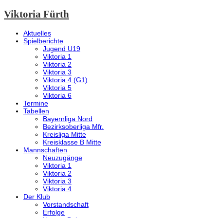
Viktoria Fürth
Aktuelles
Spielberichte
Jugend U19
Viktoria 1
Viktoria 2
Viktoria 3
Viktoria 4 (G1)
Viktoria 5
Viktoria 6
Termine
Tabellen
Bayernliga Nord
Bezirksoberliga Mfr.
Kreisliga Mitte
Kreisklasse B Mitte
Mannschaften
Neuzugänge
Viktoria 1
Viktoria 2
Viktoria 3
Viktoria 4
Der Klub
Vorstandschaft
Erfolge