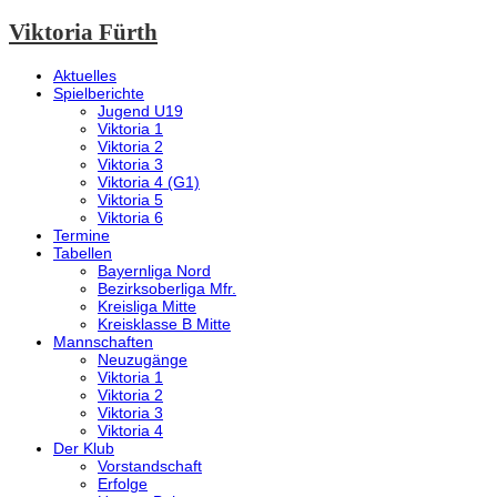
Viktoria Fürth
Aktuelles
Spielberichte
Jugend U19
Viktoria 1
Viktoria 2
Viktoria 3
Viktoria 4 (G1)
Viktoria 5
Viktoria 6
Termine
Tabellen
Bayernliga Nord
Bezirksoberliga Mfr.
Kreisliga Mitte
Kreisklasse B Mitte
Mannschaften
Neuzugänge
Viktoria 1
Viktoria 2
Viktoria 3
Viktoria 4
Der Klub
Vorstandschaft
Erfolge