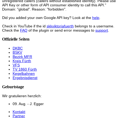
unregistered callers (callers without established identity). Please use
API Key or other form of API consumer identity to call this API."
Domain: "global". Reason: "forbidden".
Did you added your own Google API key? Look at the
help
.
Check in YouTube if the id
skkviktoriafuerth
belongs to a username.
Check the
FAQ
of the plugin or send error messages to
support
.
Offizielle Seiten
DKBC
BSKV
Bezirk MFR
Kreis Fürth
VFS
TV 1860 Fürth
Kegelbahnen
Ergebnisdienst
Geburtstage
Wir gratulieren herzlich:
09. Aug. - J. Egger
Kontakt
Partner