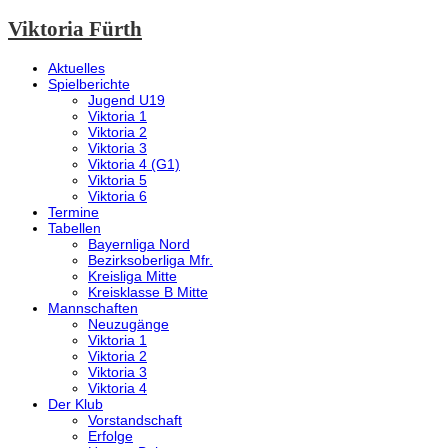
Viktoria Fürth
Aktuelles
Spielberichte
Jugend U19
Viktoria 1
Viktoria 2
Viktoria 3
Viktoria 4 (G1)
Viktoria 5
Viktoria 6
Termine
Tabellen
Bayernliga Nord
Bezirksoberliga Mfr.
Kreisliga Mitte
Kreisklasse B Mitte
Mannschaften
Neuzugänge
Viktoria 1
Viktoria 2
Viktoria 3
Viktoria 4
Der Klub
Vorstandschaft
Erfolge