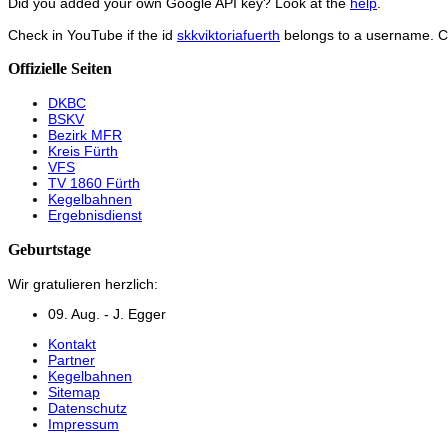
Did you added your own Google API key? Look at the
help
.
Check in YouTube if the id
skkviktoriafuerth
belongs to a username. 
Offizielle Seiten
DKBC
BSKV
Bezirk MFR
Kreis Fürth
VFS
TV 1860 Fürth
Kegelbahnen
Ergebnisdienst
Geburtstage
Wir gratulieren herzlich:
09. Aug. - J. Egger
Kontakt
Partner
Kegelbahnen
Sitemap
Datenschutz
Impressum