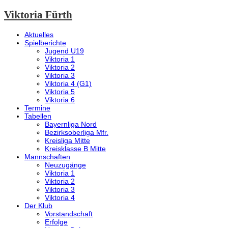
Viktoria Fürth
Aktuelles
Spielberichte
Jugend U19
Viktoria 1
Viktoria 2
Viktoria 3
Viktoria 4 (G1)
Viktoria 5
Viktoria 6
Termine
Tabellen
Bayernliga Nord
Bezirksoberliga Mfr.
Kreisliga Mitte
Kreisklasse B Mitte
Mannschaften
Neuzugänge
Viktoria 1
Viktoria 2
Viktoria 3
Viktoria 4
Der Klub
Vorstandschaft
Erfolge