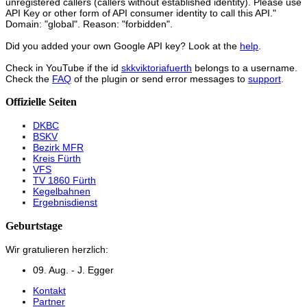
unregistered callers (callers without established identity). Please use
API Key or other form of API consumer identity to call this API."
Domain: "global". Reason: "forbidden".
Did you added your own Google API key? Look at the
help
.
Check in YouTube if the id
skkviktoriafuerth
belongs to a username.
Check the
FAQ
of the plugin or send error messages to
support
.
Offizielle Seiten
DKBC
BSKV
Bezirk MFR
Kreis Fürth
VFS
TV 1860 Fürth
Kegelbahnen
Ergebnisdienst
Geburtstage
Wir gratulieren herzlich:
09. Aug. - J. Egger
Kontakt
Partner