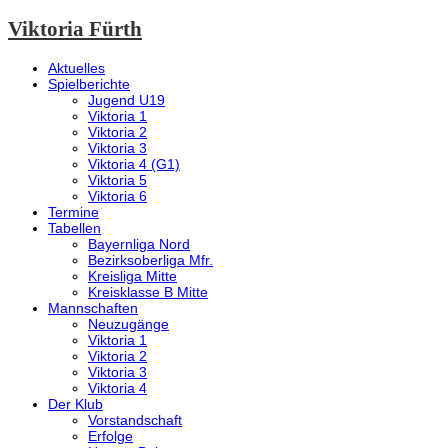
Viktoria Fürth
Aktuelles
Spielberichte
Jugend U19
Viktoria 1
Viktoria 2
Viktoria 3
Viktoria 4 (G1)
Viktoria 5
Viktoria 6
Termine
Tabellen
Bayernliga Nord
Bezirksoberliga Mfr.
Kreisliga Mitte
Kreisklasse B Mitte
Mannschaften
Neuzugänge
Viktoria 1
Viktoria 2
Viktoria 3
Viktoria 4
Der Klub
Vorstandschaft
Erfolge