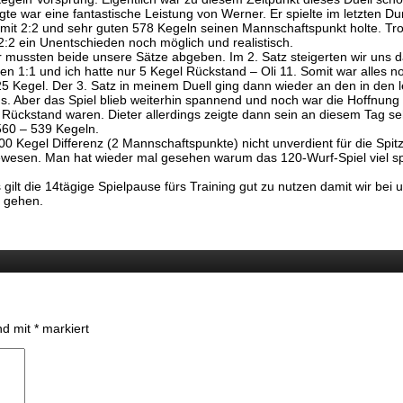
gte war eine fantastische Leistung von Werner. Er spielte im letzten D
mit 2:2 und sehr guten 578 Kegeln seinen Mannschaftspunkt holte. Tr
2 ein Unentschieden noch möglich und realistisch.
wir mussten beide unsere Sätze abgeben. Im 2. Satz steigerten wir uns d
n 1:1 und ich hatte nur 5 Kegel Rückstand – Oli 11. Somit war alles no
 Kegel. Der 3. Satz in meinem Duell ging dann wieder an den in den l
s. Aber das Spiel blieb weiterhin spannend und noch war die Hoffnung 
l Rückstand waren. Dieter allerdings zeigte dann sein an diesem Tag se
560 – 539 Kegeln.
 Kegel Differenz (2 Mannschaftspunkte) nicht unverdient für die Spitz
gewesen. Man hat wieder mal gesehen warum das 120-Wurf-Spiel viel 
 gilt die 14tägige Spielpause fürs Training gut zu nutzen damit wir be
 gehen.
ind mit
*
markiert