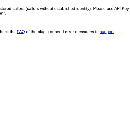
ered callers (callers without established identity). Please use API Key 
en".
Check the
FAQ
of the plugin or send error messages to
support
.