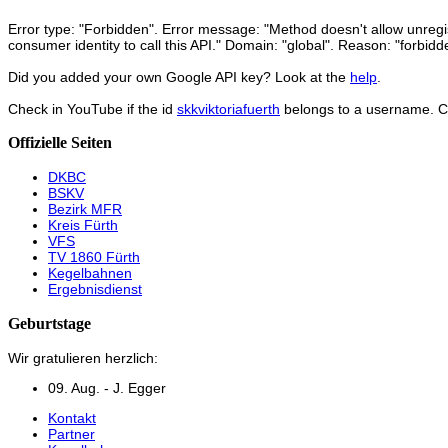
Error type: "Forbidden". Error message: "Method doesn't allow unregist
consumer identity to call this API." Domain: "global". Reason: "forbidd
Did you added your own Google API key? Look at the
help
.
Check in YouTube if the id
skkviktoriafuerth
belongs to a username. 
Offizielle Seiten
DKBC
BSKV
Bezirk MFR
Kreis Fürth
VFS
TV 1860 Fürth
Kegelbahnen
Ergebnisdienst
Geburtstage
Wir gratulieren herzlich:
09. Aug. - J. Egger
Kontakt
Partner