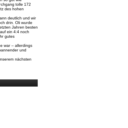
urchgang tolle 172
otz des hohen
ann deutlich und wir
ch drin. Oli wurde
etzten Jahren besten
auf ein 4:4 noch
hr gutes
e war – allerdings
spannender und
i unserem nächsten