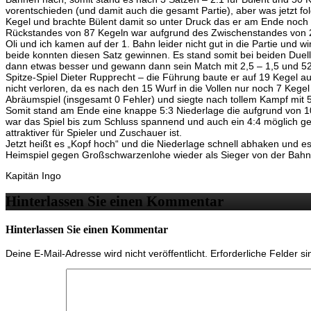
vorentschieden (und damit auch die gesamt Partie), aber was jetzt fol
Kegel und brachte Bülent damit so unter Druck das er am Ende noch 
Rückstandes von 87 Kegeln war aufgrund des Zwischenstandes von 2:
Oli und ich kamen auf der 1. Bahn leider nicht gut in die Partie und 
beide konnten diesen Satz gewinnen. Es stand somit bei beiden Duelle
dann etwas besser und gewann dann sein Match mit 2,5 – 1,5 und 525
Spitze-Spiel Dieter Rupprecht – die Führung baute er auf 19 Kegel au
nicht verloren, da es nach den 15 Wurf in die Vollen nur noch 7 Kege
Abräumspiel (insgesamt 0 Fehler) und siegte nach tollem Kampf mit 
Somit stand am Ende eine knappe 5:3 Niederlage die aufgrund von 100
war das Spiel bis zum Schluss spannend und auch ein 4:4 möglich 
attraktiver für Spieler und Zuschauer ist.
Jetzt heißt es „Kopf hoch“ und die Niederlage schnell abhaken und es
Heimspiel gegen Großschwarzenlohe wieder als Sieger von der Bahn
Kapitän Ingo
Hinterlassen Sie einen Kommentar
Hinterlassen Sie einen Kommentar
Deine E-Mail-Adresse wird nicht veröffentlicht.
Erforderliche Felder s