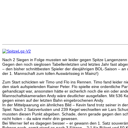
Nach 2 Siegen in Folge mussten wir leider gegen Spitze Langenzenn
Gegen den noch sieglosen Tabellenletzten und letztes Jahr fast abges
– den bisher schnittbesten Spieler der diesjährigen BOL-Saison – a
der 1. Mannschaft zum tollen Auswärtssieg in Mainz!)
Zum Start schickten wir Timo und Flo ins Rennen. Timo fand leider ni
den stark aufspielenden Rainer Peter. Flo spielte eine ordentliche Pa
gehandicapt war, ansonsten hätte er sicherlich noch die ein oder a
Mannschaftskameraden Andy wäre deutlicher ausgefallen. Mit 536 Ke
gegen einen auf der letzten Bahn eingebrochenen Andy.
In der Mittelpaarung ein ähnliches Bild – Kevin fand trotz seiner in
Spiel. Nach 2 Satzverlusten und 239 Kegel wechselten wir Lars Schust
mussten diesen Punkt abgeben. Schade, denn gerade gegen den schle
nicht holen – da wäre mehr drin gewesen.
Bei Werner lief es dagegen besser – er gewann den 1. Satz souverän
Bahnen nach, somit stand es nach 3 Sätzen – 2:1 für Bülent und 50 K