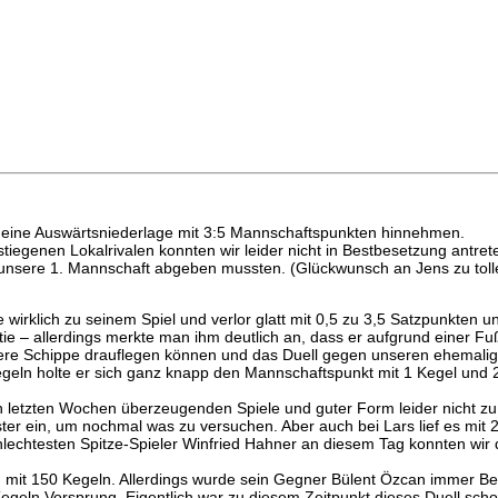
 eine Auswärtsniederlage mit 3:5 Mannschaftspunkten hinnehmen.
tiegenen Lokalrivalen konnten wir leider nicht in Bestbesetzung antret
n unsere 1. Mannschaft abgeben mussten. (Glückwunsch an Jens zu tol
e wirklich zu seinem Spiel und verlor glatt mit 0,5 zu 3,5 Satzpunkten
rtie – allerdings merkte man ihm deutlich an, dass er aufgrund einer F
ndere Schippe drauflegen können und das Duell gegen unseren ehemali
geln holte er sich ganz knapp den Mannschaftspunkt mit 1 Kegel und 
 den letzten Wochen überzeugenden Spiele und guter Form leider nicht 
er ein, um nochmal was zu versuchen. Aber auch bei Lars lief es mit 2
chtesten Spitze-Spieler Winfried Hahner an diesem Tag konnten wir d
 mit 150 Kegeln. Allerdings wurde sein Gegner Bülent Özcan immer Bes
egeln Vorsprung. Eigentlich war zu diesem Zeitpunkt dieses Duell scho