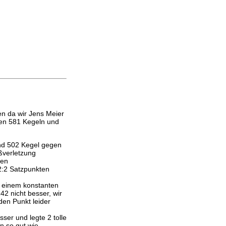
en da wir Jens Meier
len 581 Kegeln und
 und 502 Kegel gegen
ußverletzung
gen
2:2 Satzpunkten
zu einem konstanten
42 nicht besser, wir
en Punkt leider
ser und legte 2 tolle
n so gut wie