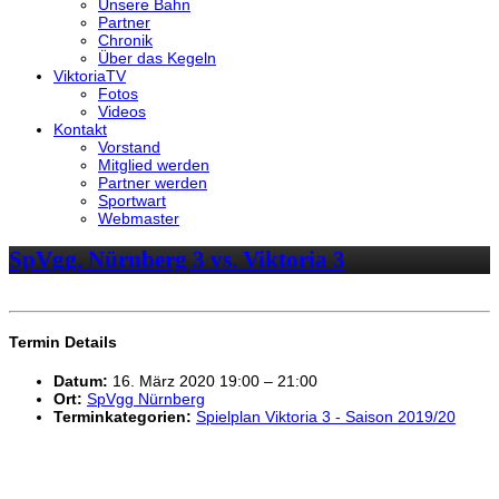
Unsere Bahn
Partner
Chronik
Über das Kegeln
ViktoriaTV
Fotos
Videos
Kontakt
Vorstand
Mitglied werden
Partner werden
Sportwart
Webmaster
SpVgg. Nürnberg 3 vs. Viktoria 3
Termin Details
Datum:
16. März 2020 19:00
–
21:00
Ort:
SpVgg Nürnberg
Terminkategorien:
Spielplan Viktoria 3 - Saison 2019/20