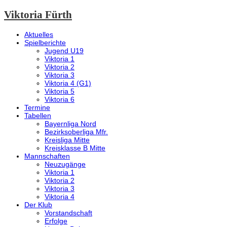
Viktoria Fürth
Aktuelles
Spielberichte
Jugend U19
Viktoria 1
Viktoria 2
Viktoria 3
Viktoria 4 (G1)
Viktoria 5
Viktoria 6
Termine
Tabellen
Bayernliga Nord
Bezirksoberliga Mfr.
Kreisliga Mitte
Kreisklasse B Mitte
Mannschaften
Neuzugänge
Viktoria 1
Viktoria 2
Viktoria 3
Viktoria 4
Der Klub
Vorstandschaft
Erfolge