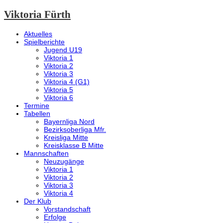
Viktoria Fürth
Aktuelles
Spielberichte
Jugend U19
Viktoria 1
Viktoria 2
Viktoria 3
Viktoria 4 (G1)
Viktoria 5
Viktoria 6
Termine
Tabellen
Bayernliga Nord
Bezirksoberliga Mfr.
Kreisliga Mitte
Kreisklasse B Mitte
Mannschaften
Neuzugänge
Viktoria 1
Viktoria 2
Viktoria 3
Viktoria 4
Der Klub
Vorstandschaft
Erfolge