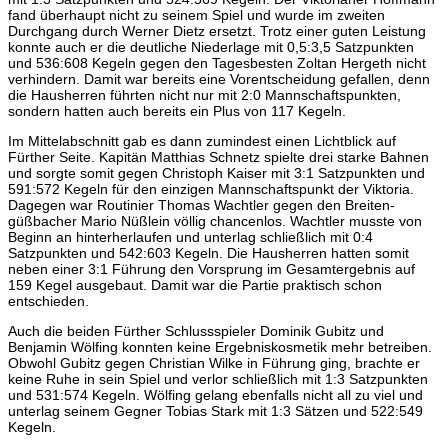
fand überhaupt nicht zu seinem Spiel und wurde im zweiten
Durchgang durch Werner Dietz ersetzt. Trotz einer guten Leistung
konnte auch er die deutliche Niederlage mit 0,5:3,5 Satzpunkten
und 536:608 Kegeln gegen den Tagesbesten Zoltan Hergeth nicht
verhindern. Damit war bereits eine Vorentscheidung gefallen, denn
die Hausherren führten nicht nur mit 2:0 Mannschaftspunkten,
sondern hatten auch bereits ein Plus von 117 Kegeln.
Im Mittelabschnitt gab es dann zumindest einen Lichtblick auf
Fürther Seite. Kapitän Matthias Schnetz spielte drei starke Bahnen
und sorgte somit gegen Christoph Kaiser mit 3:1 Satzpunkten und
591:572 Kegeln für den einzigen Mannschaftspunkt der Viktoria.
Dagegen war Routinier Thomas Wachtler gegen den Breiten-
güßbacher Mario Nüßlein völlig chancenlos. Wachtler musste von
Beginn an hinterherlaufen und unterlag schließlich mit 0:4
Satzpunkten und 542:603 Kegeln. Die Hausherren hatten somit
neben einer 3:1 Führung den Vorsprung im Gesamtergebnis auf
159 Kegel ausgebaut. Damit war die Partie praktisch schon
entschieden.
Auch die beiden Fürther Schlussspieler Dominik Gubitz und
Benjamin Wölfing konnten keine Ergebniskosmetik mehr betreiben.
Obwohl Gubitz gegen Christian Wilke in Führung ging, brachte er
keine Ruhe in sein Spiel und verlor schließlich mit 1:3 Satzpunkten
und 531:574 Kegeln. Wölfing gelang ebenfalls nicht all zu viel und
unterlag seinem Gegner Tobias Stark mit 1:3 Sätzen und 522:549
Kegeln.