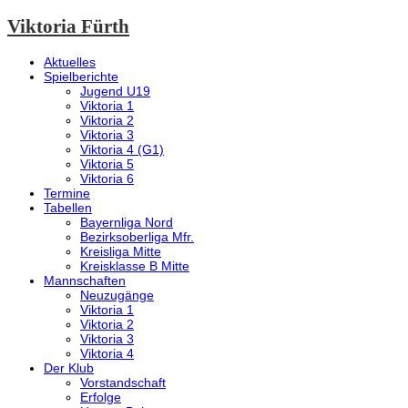
Viktoria Fürth
Aktuelles
Spielberichte
Jugend U19
Viktoria 1
Viktoria 2
Viktoria 3
Viktoria 4 (G1)
Viktoria 5
Viktoria 6
Termine
Tabellen
Bayernliga Nord
Bezirksoberliga Mfr.
Kreisliga Mitte
Kreisklasse B Mitte
Mannschaften
Neuzugänge
Viktoria 1
Viktoria 2
Viktoria 3
Viktoria 4
Der Klub
Vorstandschaft
Erfolge