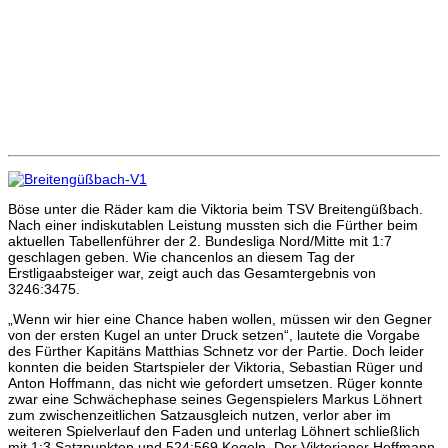
Böse unter die Räder kam die Viktoria beim TSV Breitengüßbach.
Nach einer indiskutablen Leistung mussten sich die Fürther beim
aktuellen Tabellenführer der 2. Bundesliga Nord/Mitte mit 1:7
geschlagen geben. Wie chancenlos an diesem Tag der
Erstligaabsteiger war, zeigt auch das Gesamtergebnis von
3246:3475.
„Wenn wir hier eine Chance haben wollen, müssen wir den Gegner
von der ersten Kugel an unter Druck setzen“, lautete die Vorgabe
des Fürther Kapitäns Matthias Schnetz vor der Partie. Doch leider
konnten die beiden Startspieler der Viktoria, Sebastian Rüger und
Anton Hoffmann, das nicht wie gefordert umsetzen. Rüger konnte
zwar eine Schwächephase seines Gegenspielers Markus Löhnert
zum zwischenzeitlichen Satzausgleich nutzen, verlor aber im
weiteren Spielverlauf den Faden und unterlag Löhnert schließlich
mit 1:3 Satzpunkten und 524:569 Kegeln. Der Viktorianer Hoffmann