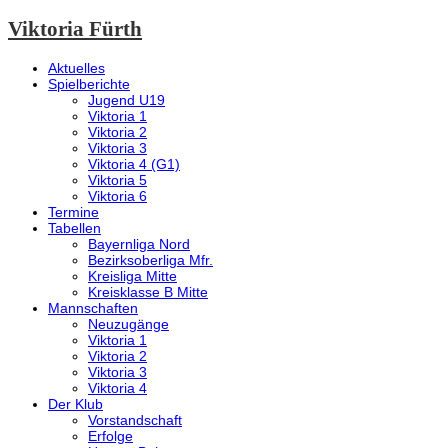
Viktoria Fürth
Aktuelles
Spielberichte
Jugend U19
Viktoria 1
Viktoria 2
Viktoria 3
Viktoria 4 (G1)
Viktoria 5
Viktoria 6
Termine
Tabellen
Bayernliga Nord
Bezirksoberliga Mfr.
Kreisliga Mitte
Kreisklasse B Mitte
Mannschaften
Neuzugänge
Viktoria 1
Viktoria 2
Viktoria 3
Viktoria 4
Der Klub
Vorstandschaft
Erfolge