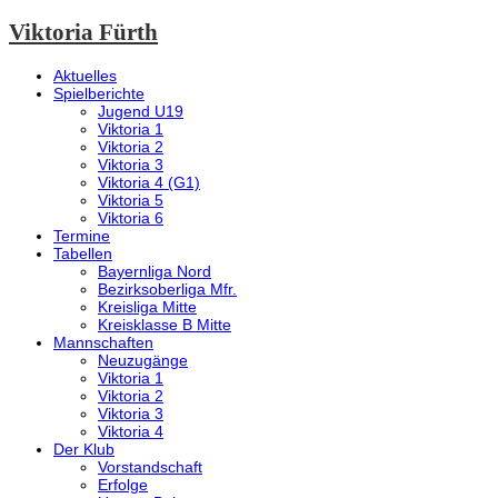
Viktoria Fürth
Aktuelles
Spielberichte
Jugend U19
Viktoria 1
Viktoria 2
Viktoria 3
Viktoria 4 (G1)
Viktoria 5
Viktoria 6
Termine
Tabellen
Bayernliga Nord
Bezirksoberliga Mfr.
Kreisliga Mitte
Kreisklasse B Mitte
Mannschaften
Neuzugänge
Viktoria 1
Viktoria 2
Viktoria 3
Viktoria 4
Der Klub
Vorstandschaft
Erfolge