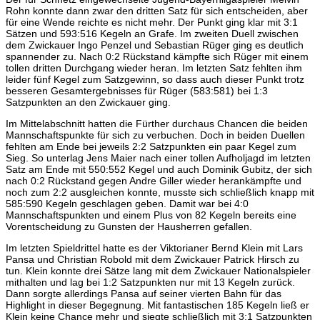
Rohn konnte dann zwar den dritten Satz für sich entscheiden, aber
für eine Wende reichte es nicht mehr. Der Punkt ging klar mit 3:1
Sätzen und 593:516 Kegeln an Grafe. Im zweiten Duell zwischen
dem Zwickauer Ingo Penzel und Sebastian Rüger ging es deutlich
spannender zu. Nach 0:2 Rückstand kämpfte sich Rüger mit einem
tollen dritten Durchgang wieder heran. Im letzten Satz fehlten ihm
leider fünf Kegel zum Satzgewinn, so dass auch dieser Punkt trotz
besseren Gesamtergebnisses für Rüger (583:581) bei 1:3
Satzpunkten an den Zwickauer ging.
Im Mittelabschnitt hatten die Fürther durchaus Chancen die beiden
Mannschaftspunkte für sich zu verbuchen. Doch in beiden Duellen
fehlten am Ende bei jeweils 2:2 Satzpunkten ein paar Kegel zum
Sieg. So unterlag Jens Maier nach einer tollen Aufholjagd im letzten
Satz am Ende mit 550:552 Kegel und auch Dominik Gubitz, der sich
nach 0:2 Rückstand gegen Andre Giller wieder herankämpfte und
noch zum 2:2 ausgleichen konnte, musste sich schließlich knapp mit
585:590 Kegeln geschlagen geben. Damit war bei 4:0
Mannschaftspunkten und einem Plus von 82 Kegeln bereits eine
Vorentscheidung zu Gunsten der Hausherren gefallen.
Im letzten Spieldrittel hatte es der Viktorianer Bernd Klein mit Lars
Pansa und Christian Robold mit dem Zwickauer Patrick Hirsch zu
tun. Klein konnte drei Sätze lang mit dem Zwickauer Nationalspieler
mithalten und lag bei 1:2 Satzpunkten nur mit 13 Kegeln zurück.
Dann sorgte allerdings Pansa auf seiner vierten Bahn für das
Highlight in dieser Begegnung. Mit fantastischen 185 Kegeln ließ er
Klein keine Chance mehr und siegte schließlich mit 3:1 Satzpunkten