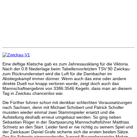
Eine deftige Klatsche gab es zum Jahresausklang für die Viktoria.
Nach der 0:8 Niederlage beim Tabellenvorletzten TSV 90 Zwickau
zum Rückrundenstart wird die Luft für die Dambacher im
Abstiegskampf immer dünner. Wenn auch das eine oder andere
direkte Duell nur knapp verloren wurde, zeigt doch auch das
Mannschaftsergebnis von 3386:3546 Kegeln, dass man an diesem
Tag in Zwickau chancenlos war.
Die Fürther fuhren schon mit denkbar schlechten Voraussetzungen
nach Sachsen, denn mit Michael Schobert und Patrick Scholler
mussten wieder einmal zwei Stammspieler ersetzt und die
Aufstellung deshalb erneut umgebaut werden. So ging neben
Sebastian Rüger in der Startpaarung Mannschaftsführer Matthias
Schnetz an den Start. Leider fand er nie richtig zu seinem Spiel und
der Zwickauer Daniel Grafe sicherte sich die ersten beiden Sätze.
Der für Schnetz eingewechselte Jugend-Bayernligaspieler Melvin