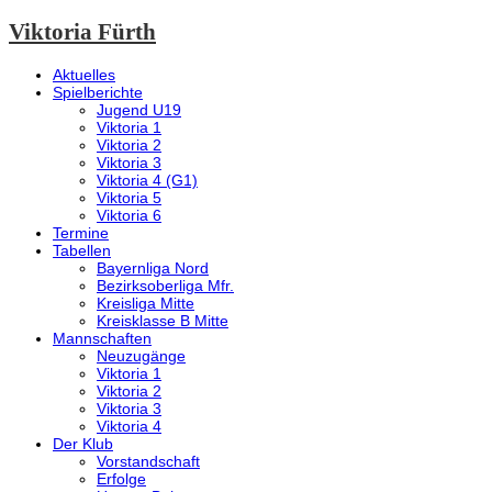
Viktoria Fürth
Aktuelles
Spielberichte
Jugend U19
Viktoria 1
Viktoria 2
Viktoria 3
Viktoria 4 (G1)
Viktoria 5
Viktoria 6
Termine
Tabellen
Bayernliga Nord
Bezirksoberliga Mfr.
Kreisliga Mitte
Kreisklasse B Mitte
Mannschaften
Neuzugänge
Viktoria 1
Viktoria 2
Viktoria 3
Viktoria 4
Der Klub
Vorstandschaft
Erfolge