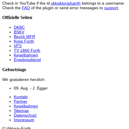
Check in YouTube if the id
skkviktoriafuerth
belongs to a username.
Check the
FAQ
of the plugin or send error messages to
support
.
Offizielle Seiten
DKBC
BSKV
Bezirk MFR
Kreis Fürth
VFS
TV 1860 Fürth
Kegelbahnen
Ergebnisdienst
Geburtstage
Wir gratulieren herzlich:
09. Aug. - J. Egger
Kontakt
Partner
Kegelbahnen
Sitemap
Datenschutz
Impressum
© Viktoria Fürth