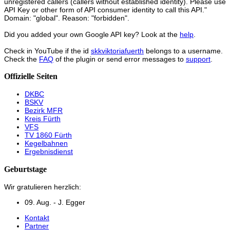
unregistered callers (callers without established identity). Please use
API Key or other form of API consumer identity to call this API."
Domain: "global". Reason: "forbidden".
Did you added your own Google API key? Look at the
help
.
Check in YouTube if the id
skkviktoriafuerth
belongs to a username.
Check the
FAQ
of the plugin or send error messages to
support
.
Offizielle Seiten
DKBC
BSKV
Bezirk MFR
Kreis Fürth
VFS
TV 1860 Fürth
Kegelbahnen
Ergebnisdienst
Geburtstage
Wir gratulieren herzlich:
09. Aug. - J. Egger
Kontakt
Partner