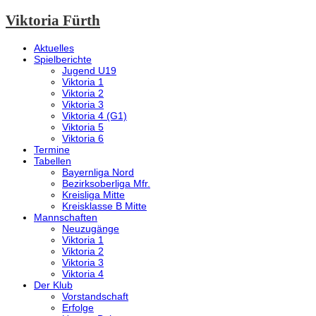
Viktoria Fürth
Aktuelles
Spielberichte
Jugend U19
Viktoria 1
Viktoria 2
Viktoria 3
Viktoria 4 (G1)
Viktoria 5
Viktoria 6
Termine
Tabellen
Bayernliga Nord
Bezirksoberliga Mfr.
Kreisliga Mitte
Kreisklasse B Mitte
Mannschaften
Neuzugänge
Viktoria 1
Viktoria 2
Viktoria 3
Viktoria 4
Der Klub
Vorstandschaft
Erfolge