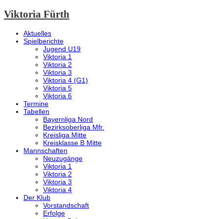
Viktoria Fürth
Aktuelles
Spielberichte
Jugend U19
Viktoria 1
Viktoria 2
Viktoria 3
Viktoria 4 (G1)
Viktoria 5
Viktoria 6
Termine
Tabellen
Bayernliga Nord
Bezirksoberliga Mfr.
Kreisliga Mitte
Kreisklasse B Mitte
Mannschaften
Neuzugänge
Viktoria 1
Viktoria 2
Viktoria 3
Viktoria 4
Der Klub
Vorstandschaft
Erfolge