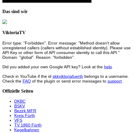
Das sind wir
ViktoriaTV
Error type: "Forbidden". Error message: "Method doesn't allow
unregistered callers (callers without established identity). Please use
API Key or other form of API consumer identity to call this API."
Domain: "global". Reason: "forbidden".
Did you added your own Google API key? Look at the
help
.
Check in YouTube if the id
skkviktoriafuerth
belongs to a username.
Check the
FAQ
of the plugin or send error messages to
support
.
Offizielle Seiten
DKBC
BSKV
Bezirk MFR
Kreis Fürth
VFS
TV 1860 Fürth
Kegelbahnen