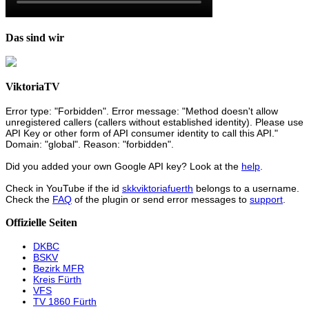
Das sind wir
ViktoriaTV
Error type: "Forbidden". Error message: "Method doesn't allow
unregistered callers (callers without established identity). Please use
API Key or other form of API consumer identity to call this API."
Domain: "global". Reason: "forbidden".
Did you added your own Google API key? Look at the
help
.
Check in YouTube if the id
skkviktoriafuerth
belongs to a username.
Check the
FAQ
of the plugin or send error messages to
support
.
Offizielle Seiten
DKBC
BSKV
Bezirk MFR
Kreis Fürth
VFS
TV 1860 Fürth