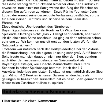
gelaufen, wenn ich nicht verletzt hätte aufgeben müssen.“ So liefen
die Gäste ständig dem Rückstand hinterher ohne den Eindruck zu
erwecken, trotz einzelner Satzgewinne den Sieg der Eibacher an
diesem Tag gefährden zu können. Einzig Fürths Youngster Jens
Luger, der erneut seine derzeit gute Verfassung bestätigte, sorgte
für einen kleinen Lichtblick und sicherte seinem Team den
Ehrenpunkt.
Diese deutliche Überlegenheit des Nürnberger
Bayernligaaufsteigers sah ihr Routinier Uli Wittenbeck nach
Spielende allerdings nicht: „Das 7:1 klingt sehr deutlich, aber wenn
ich die einzelnen Sätze anschaue, da ging es dann teilweise schon
sehr eng zu. Wir konnten uns oft erst auf den letzten Würfen die
Satzpunkte sichern.“
Trotzdem war natürlich nach der Derbyniederlage bei der Viktoria
die Enttäuschung über die eigene Leistung sehr groß. Auf Eibacher
Seite freute man sich dagegen nicht nur über den Sieg, sondern
auch über den insgesamt gelungenen Saisonauftakt als
Bayernligaaufsteiger, wie Eibachs Mannschaftsführer Frank
Schonert in seiner Spielabsage betonte: „Nach der 1:7
Auswärtsniederlage am letzten Spieltag tut uns natürlich dieser Sieg
gut. Mit nun 4:2 Punkten ist unser Saisonstart durchaus als
gelungen zu bezeichnen. Außerdem hat es riesig Spaß gemacht vor
dieser tollen Zuschauerkulisse zu spielen.“
Hinterlassen Sie einen Kommentar
Hinterlassen Sie einen Kommentar