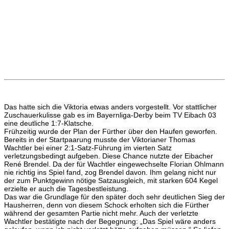
Das hatte sich die Viktoria etwas anders vorgestellt. Vor stattlicher
Zuschauerkulisse gab es im Bayernliga-Derby beim TV Eibach 03
eine deutliche 1:7-Klatsche.
Frühzeitig wurde der Plan der Fürther über den Haufen geworfen.
Bereits in der Startpaarung musste der Viktorianer Thomas
Wachtler bei einer 2:1-Satz-Führung im vierten Satz
verletzungsbedingt aufgeben. Diese Chance nutzte der Eibacher
René Brendel. Da der für Wachtler eingewechselte Florian Ohlmann
nie richtig ins Spiel fand, zog Brendel davon. Ihm gelang nicht nur
der zum Punktgewinn nötige Satzausgleich, mit starken 604 Kegel
erzielte er auch die Tagesbestleistung.
Das war die Grundlage für den später doch sehr deutlichen Sieg der
Hausherren, denn von diesem Schock erholten sich die Fürther
während der gesamten Partie nicht mehr. Auch der verletzte
Wachtler bestätigte nach der Begegnung: „Das Spiel wäre anders