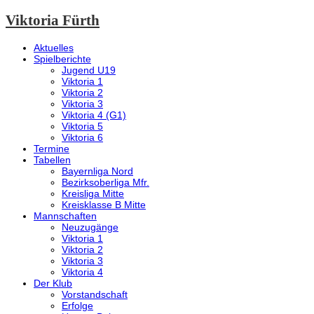
Viktoria Fürth
Aktuelles
Spielberichte
Jugend U19
Viktoria 1
Viktoria 2
Viktoria 3
Viktoria 4 (G1)
Viktoria 5
Viktoria 6
Termine
Tabellen
Bayernliga Nord
Bezirksoberliga Mfr.
Kreisliga Mitte
Kreisklasse B Mitte
Mannschaften
Neuzugänge
Viktoria 1
Viktoria 2
Viktoria 3
Viktoria 4
Der Klub
Vorstandschaft
Erfolge