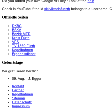
Did you added your own Google API key? Look at the
help
.
Check in YouTube if the id
skkviktoriafuerth
belongs to a username. 
Offizielle Seiten
DKBC
BSKV
Bezirk MFR
Kreis Fürth
VFS
TV 1860 Fürth
Kegelbahnen
Ergebnisdienst
Geburtstage
Wir gratulieren herzlich:
09. Aug. - J. Egger
Kontakt
Partner
Kegelbahnen
Sitemap
Datenschutz
Impressum