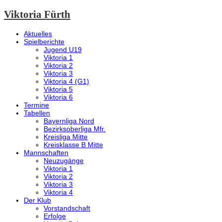
Viktoria Fürth
Aktuelles
Spielberichte
Jugend U19
Viktoria 1
Viktoria 2
Viktoria 3
Viktoria 4 (G1)
Viktoria 5
Viktoria 6
Termine
Tabellen
Bayernliga Nord
Bezirksoberliga Mfr.
Kreisliga Mitte
Kreisklasse B Mitte
Mannschaften
Neuzugänge
Viktoria 1
Viktoria 2
Viktoria 3
Viktoria 4
Der Klub
Vorstandschaft
Erfolge