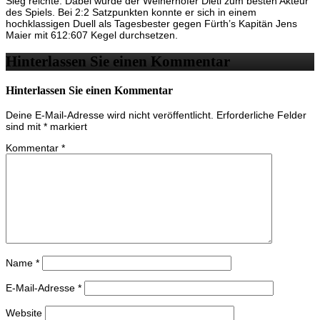
Sieg reichte. Dabei wurde der Weiherhöfer Dietl zum besten Akteur
des Spiels. Bei 2:2 Satzpunkten konnte er sich in einem
hochklassigen Duell als Tagesbester gegen Fürth’s Kapitän Jens
Maier mit 612:607 Kegel durchsetzen.
Hinterlassen Sie einen Kommentar
Hinterlassen Sie einen Kommentar
Deine E-Mail-Adresse wird nicht veröffentlicht.
Erforderliche Felder
sind mit
*
markiert
Kommentar
*
Name
*
E-Mail-Adresse
*
Website