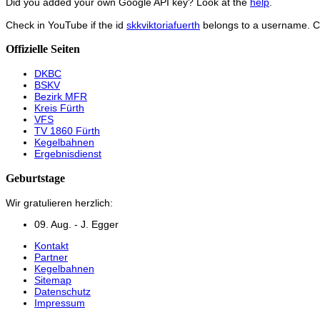
Did you added your own Google API key? Look at the
help
.
Check in YouTube if the id
skkviktoriafuerth
belongs to a username. 
Offizielle Seiten
DKBC
BSKV
Bezirk MFR
Kreis Fürth
VFS
TV 1860 Fürth
Kegelbahnen
Ergebnisdienst
Geburtstage
Wir gratulieren herzlich:
09. Aug. - J. Egger
Kontakt
Partner
Kegelbahnen
Sitemap
Datenschutz
Impressum