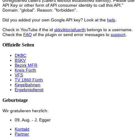
unregistered callers (callers without established identity). Please use
API Key or other form of API consumer identity to call this API."
Domain: "global". Reason: "forbidden".
Did you added your own Google API key? Look at the
help
.
Check in YouTube if the id
skkviktoriafuerth
belongs to a username.
Check the
FAQ
of the plugin or send error messages to
support
.
Offizielle Seiten
DKBC
BSKV
Bezirk MFR
Kreis Fürth
VFS
TV 1860 Fürth
Kegelbahnen
Ergebnisdienst
Geburtstage
Wir gratulieren herzlich:
09. Aug. - J. Egger
Kontakt
Partner