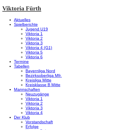
Viktoria Fürth
Aktuelles
Spielberichte
Jugend U19
Viktoria 1
Viktoria 2
Viktoria 3
Viktoria 4 (G1)
Viktoria 5
Viktoria 6
Termine
Tabellen
Bayernliga Nord
Bezirksoberliga Mfr.
Kreisliga Mitte
Kreisklasse B Mitte
Mannschaften
Neuzugänge
Viktoria 1
Viktoria 2
Viktoria 3
Viktoria 4
Der Klub
Vorstandschaft
Erfolge