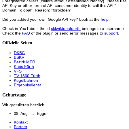
unregistered callers (callers without established identity). Please use
API Key or other form of API consumer identity to call this API."
Domain: "global". Reason: "forbidden".
Did you added your own Google API key? Look at the
help
.
Check in YouTube if the id
skkviktoriafuerth
belongs to a username.
Check the
FAQ
of the plugin or send error messages to
support
.
Offizielle Seiten
DKBC
BSKV
Bezirk MFR
Kreis Fürth
VFS
TV 1860 Fürth
Kegelbahnen
Ergebnisdienst
Geburtstage
Wir gratulieren herzlich:
09. Aug. - J. Egger
Kontakt
Partner