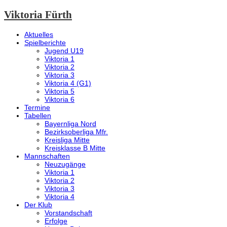
Viktoria Fürth
Aktuelles
Spielberichte
Jugend U19
Viktoria 1
Viktoria 2
Viktoria 3
Viktoria 4 (G1)
Viktoria 5
Viktoria 6
Termine
Tabellen
Bayernliga Nord
Bezirksoberliga Mfr.
Kreisliga Mitte
Kreisklasse B Mitte
Mannschaften
Neuzugänge
Viktoria 1
Viktoria 2
Viktoria 3
Viktoria 4
Der Klub
Vorstandschaft
Erfolge