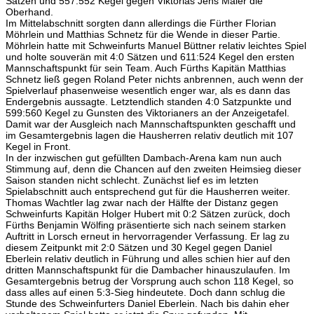
Sätzen und 557:552 Kegel gegen Viktorias Jens Maier die
Oberhand.
Im Mittelabschnitt sorgten dann allerdings die Fürther Florian
Möhrlein und Matthias Schnetz für die Wende in dieser Partie.
Möhrlein hatte mit Schweinfurts Manuel Büttner relativ leichtes Spiel
und holte souverän mit 4:0 Sätzen und 611:524 Kegel den ersten
Mannschaftspunkt für sein Team. Auch Fürths Kapitän Matthias
Schnetz ließ gegen Roland Peter nichts anbrennen, auch wenn der
Spielverlauf phasenweise wesentlich enger war, als es dann das
Endergebnis aussagte. Letztendlich standen 4:0 Satzpunkte und
599:560 Kegel zu Gunsten des Viktorianers an der Anzeigetafel.
Damit war der Ausgleich nach Mannschaftspunkten geschafft und
im Gesamtergebnis lagen die Hausherren relativ deutlich mit 107
Kegel in Front.
In der inzwischen gut gefüllten Dambach-Arena kam nun auch
Stimmung auf, denn die Chancen auf den zweiten Heimsieg dieser
Saison standen nicht schlecht. Zunächst lief es im letzten
Spielabschnitt auch entsprechend gut für die Hausherren weiter.
Thomas Wachtler lag zwar nach der Hälfte der Distanz gegen
Schweinfurts Kapitän Holger Hubert mit 0:2 Sätzen zurück, doch
Fürths Benjamin Wölfing präsentierte sich nach seinem starken
Auftritt in Lorsch erneut in hervorragender Verfassung. Er lag zu
diesem Zeitpunkt mit 2:0 Sätzen und 30 Kegel gegen Daniel
Eberlein relativ deutlich in Führung und alles schien hier auf den
dritten Mannschaftspunkt für die Dambacher hinauszulaufen. Im
Gesamtergebnis betrug der Vorsprung auch schon 118 Kegel, so
dass alles auf einen 5:3-Sieg hindeutete. Doch dann schlug die
Stunde des Schweinfurters Daniel Eberlein. Nach bis dahin eher