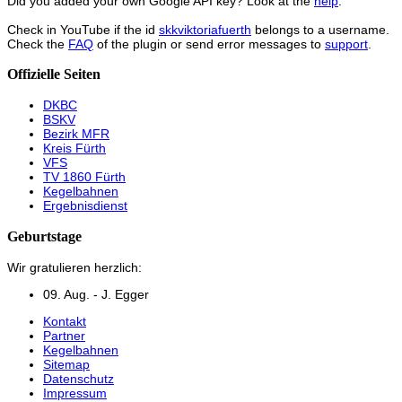
Did you added your own Google API key? Look at the
help
.
Check in YouTube if the id
skkviktoriafuerth
belongs to a username.
Check the
FAQ
of the plugin or send error messages to
support
.
Offizielle Seiten
DKBC
BSKV
Bezirk MFR
Kreis Fürth
VFS
TV 1860 Fürth
Kegelbahnen
Ergebnisdienst
Geburtstage
Wir gratulieren herzlich:
09. Aug. - J. Egger
Kontakt
Partner
Kegelbahnen
Sitemap
Datenschutz
Impressum