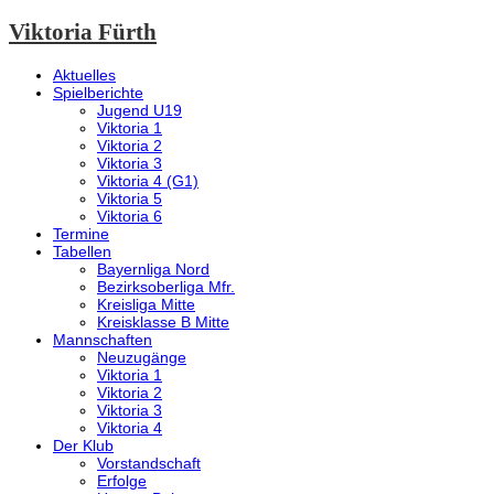
Viktoria Fürth
Aktuelles
Spielberichte
Jugend U19
Viktoria 1
Viktoria 2
Viktoria 3
Viktoria 4 (G1)
Viktoria 5
Viktoria 6
Termine
Tabellen
Bayernliga Nord
Bezirksoberliga Mfr.
Kreisliga Mitte
Kreisklasse B Mitte
Mannschaften
Neuzugänge
Viktoria 1
Viktoria 2
Viktoria 3
Viktoria 4
Der Klub
Vorstandschaft
Erfolge