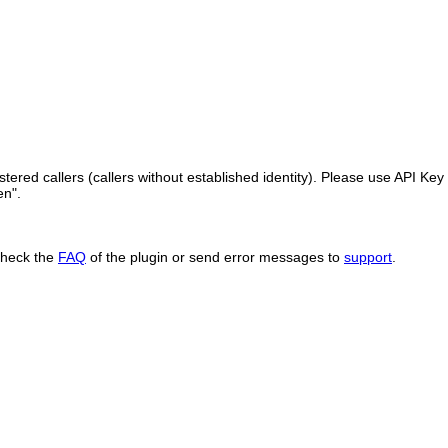
ered callers (callers without established identity). Please use API Key 
en".
Check the
FAQ
of the plugin or send error messages to
support
.