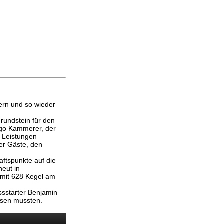
ern und so wieder
rundstein für den
Ingo Kammerer, der
n Leistungen
er Gäste, den
ftspunkte auf die
neut in
 mit 628 Kegel am
ssstarter Benjamin
ssen mussten.