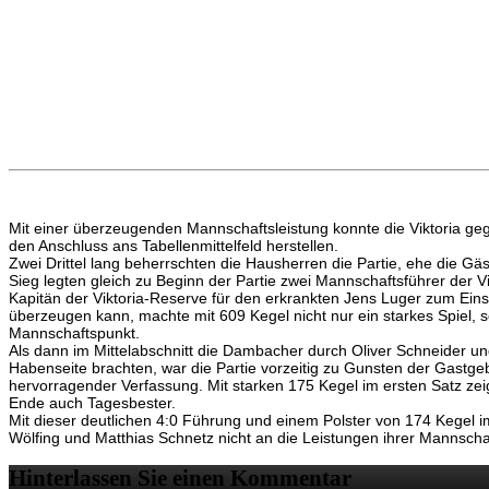
Mit einer überzeugenden Mannschaftsleistung konnte die Viktoria ge
den Anschluss ans Tabellenmittelfeld herstellen.
Zwei Drittel lang beherrschten die Hausherren die Partie, ehe die G
Sieg legten gleich zu Beginn der Partie zwei Mannschaftsführer der
Kapitän der Viktoria-Reserve für den erkrankten Jens Luger zum Eins
überzeugen kann, machte mit 609 Kegel nicht nur ein starkes Spiel,
Mannschaftspunkt.
Als dann im Mittelabschnitt die Dambacher durch Oliver Schneider u
Habenseite brachten, war die Partie vorzeitig zu Gunsten der Gastge
hervorragender Verfassung. Mit starken 175 Kegel im ersten Satz zei
Ende auch Tagesbester.
Mit dieser deutlichen 4:0 Führung und einem Polster von 174 Kegel i
Wölfing und Matthias Schnetz nicht an die Leistungen ihrer Mannsc
Hinterlassen Sie einen Kommentar