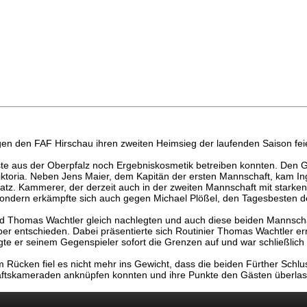
gen den FAF Hirschau ihren zweiten Heimsieg der laufenden Saison fei
äste aus der Oberpfalz noch Ergebniskosmetik betreiben konnten. Den G
 Viktoria. Neben Jens Maier, dem Kapitän der ersten Mannschaft, kam 
atz. Kammerer, der derzeit auch in der zweiten Mannschaft mit starke
 sondern erkämpfte sich auch gegen Michael Plößel, den Tagesbesten d
nd Thomas Wachtler gleich nachlegten und auch diese beiden Mannscha
ber entschieden. Dabei präsentierte sich Routinier Thomas Wachtler er
gte er seinem Gegenspieler sofort die Grenzen auf und war schließlich
m Rücken fiel es nicht mehr ins Gewicht, dass die beiden Fürther Schlu
haftskameraden anknüpfen konnten und ihre Punkte den Gästen überla