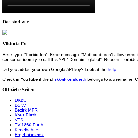
Das sind wir
ViktoriaTV
Error type: "Forbidden". Error message: "Method doesn't allow unregist
consumer identity to call this API." Domain: "global". Reason: "forbidd
Did you added your own Google API key? Look at the
help
.
Check in YouTube if the id
skkviktoriafuerth
belongs to a username. 
Offizielle Seiten
DKBC
BSKV
Bezirk MFR
Kreis Fürth
VFS
TV 1860 Fürth
Kegelbahnen
Ergebnisdienst