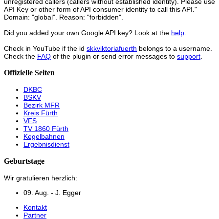
unregistered callers (callers without established identity). Please use
API Key or other form of API consumer identity to call this API."
Domain: "global". Reason: "forbidden".
Did you added your own Google API key? Look at the
help
.
Check in YouTube if the id
skkviktoriafuerth
belongs to a username.
Check the
FAQ
of the plugin or send error messages to
support
.
Offizielle Seiten
DKBC
BSKV
Bezirk MFR
Kreis Fürth
VFS
TV 1860 Fürth
Kegelbahnen
Ergebnisdienst
Geburtstage
Wir gratulieren herzlich:
09. Aug. - J. Egger
Kontakt
Partner