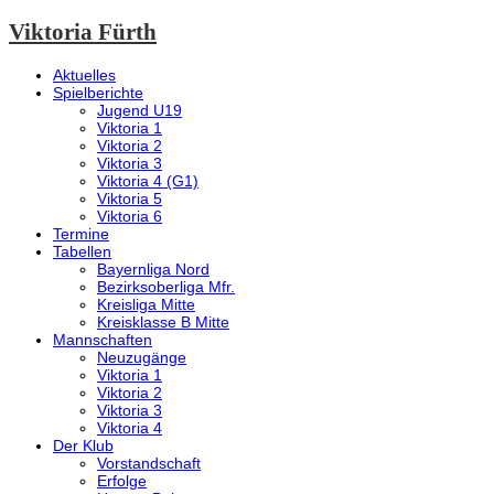
Viktoria Fürth
Aktuelles
Spielberichte
Jugend U19
Viktoria 1
Viktoria 2
Viktoria 3
Viktoria 4 (G1)
Viktoria 5
Viktoria 6
Termine
Tabellen
Bayernliga Nord
Bezirksoberliga Mfr.
Kreisliga Mitte
Kreisklasse B Mitte
Mannschaften
Neuzugänge
Viktoria 1
Viktoria 2
Viktoria 3
Viktoria 4
Der Klub
Vorstandschaft
Erfolge