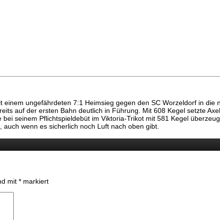
mit einem ungefährdeten 7:1 Heimsieg gegen den SC Worzeldorf in die n
eits auf der ersten Bahn deutlich in Führung. Mit 608 Kegel setzte Axe
ei seinem Pflichtspieldebüt im Viktoria-Trikot mit 581 Kegel überzeug
auch wenn es sicherlich noch Luft nach oben gibt.
ind mit
*
markiert