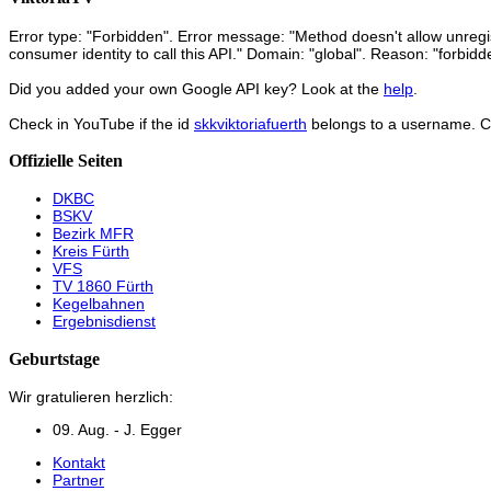
Error type: "Forbidden". Error message: "Method doesn't allow unregist
consumer identity to call this API." Domain: "global". Reason: "forbidd
Did you added your own Google API key? Look at the
help
.
Check in YouTube if the id
skkviktoriafuerth
belongs to a username. 
Offizielle Seiten
DKBC
BSKV
Bezirk MFR
Kreis Fürth
VFS
TV 1860 Fürth
Kegelbahnen
Ergebnisdienst
Geburtstage
Wir gratulieren herzlich:
09. Aug. - J. Egger
Kontakt
Partner