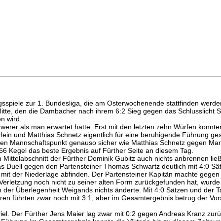
tiegsspiele zur 1. Bundesliga, die am Osterwochenende stattfinden werd
d/Mitte, den die Dambacher nach ihrem 6:2 Sieg gegen das Schlusslicht 
n wird.
chwerer als man erwartet hatte. Erst mit den letzten zehn Würfen konnt
rlein und Matthias Schnetz eigentlich für eine beruhigende Führung ges
nen Mannschaftspunkt genauso sicher wie Matthias Schnetz gegen Ma
:556 Kegel das beste Ergebnis auf Fürther Seite an diesem Tag.
m Mittelabschnitt der Fürther Dominik Gubitz auch nichts anbrennen lie
as Duell gegen den Partensteiner Thomas Schwartz deutlich mit 4:0 S
mit der Niederlage abfinden. Der Partensteiner Kapitän machte gegen 
r Verletzung noch nicht zu seiner alten Form zurückgefunden hat, wur
 der Überlegenheit Weigands nichts änderte. Mit 4:0 Sätzen und der T
ren führten zwar noch mit 3:1, aber im Gesamtergebnis betrug der Vo
viel. Der Fürther Jens Maier lag zwar mit 0:2 gegen Andreas Kranz zurü