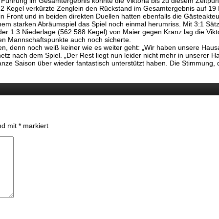
Führung im Gesamtergebnis konnte die Viktoria bis zu diesem Zeitpunk
2 Kegel verkürzte Zenglein den Rückstand im Gesamtergebnis auf 19
 in Front und in beiden direkten Duellen hatten ebenfalls die Gästeakte
inem starken Abräumspiel das Spiel noch einmal herumriss. Mit 3:1 Sä
 der 1:3 Niederlage (562:588 Kegel) von Maier gegen Kranz lag die Vik
en Mannschaftspunkte auch noch sicherte.
en, denn noch weiß keiner wie es weiter geht: „Wir haben unsere Ha
netz nach dem Spiel. „Der Rest liegt nun leider nicht mehr in unserer
nze Saison über wieder fantastisch unterstützt haben. Die Stimmung, d
ind mit
*
markiert