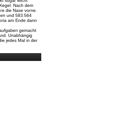
t sogar leicht
 Kegel. Nach dem
ure die Nase vorne.
tzen und 583:564
toria am Ende dann
usaufgaben gemacht
 Hand. Unabhängig
ie jedes Mal in der