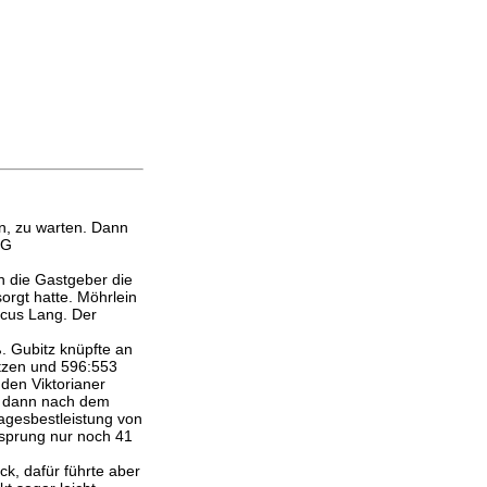
en, zu warten. Dann
SG
en die Gastgeber die
orgt hatte. Möhrlein
rcus Lang. Der
ß. Gubitz knüpfte an
ätzen und 596:553
den Viktorianer
de dann nach dem
agesbestleistung von
rsprung nur noch 41
ck, dafür führte aber